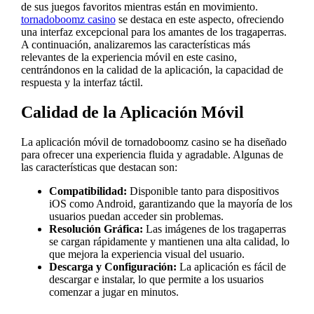
de sus juegos favoritos mientras están en movimiento.
tornadoboomz casino
se destaca en este aspecto, ofreciendo
una interfaz excepcional para los amantes de los tragaperras.
A continuación, analizaremos las características más
relevantes de la experiencia móvil en este casino,
centrándonos en la calidad de la aplicación, la capacidad de
respuesta y la interfaz táctil.
Calidad de la Aplicación Móvil
La aplicación móvil de tornadoboomz casino se ha diseñado
para ofrecer una experiencia fluida y agradable. Algunas de
las características que destacan son:
Compatibilidad:
Disponible tanto para dispositivos
iOS como Android, garantizando que la mayoría de los
usuarios puedan acceder sin problemas.
Resolución Gráfica:
Las imágenes de los tragaperras
se cargan rápidamente y mantienen una alta calidad, lo
que mejora la experiencia visual del usuario.
Descarga y Configuración:
La aplicación es fácil de
descargar e instalar, lo que permite a los usuarios
comenzar a jugar en minutos.