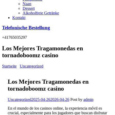
Naan
Dessert
Alkoholfreie Getränke
Kontakt
Telefonische Bestellung
+41765035297
Los Mejores Tragamonedas en
tornadoboomz casino
Startseite
/
Uncategorized
/
Los Mejores Tragamonedas en
tornadoboomz casino
Los Mejores Tragamonedas en
tornadoboomz casino
Categories
Uncategorized
2025-04-26
2026-04-26
Post by
admin
En el mundo de los casinos online, la experiencia móvil es
crucial, especialmente para los jugadores que buscan disfrutar