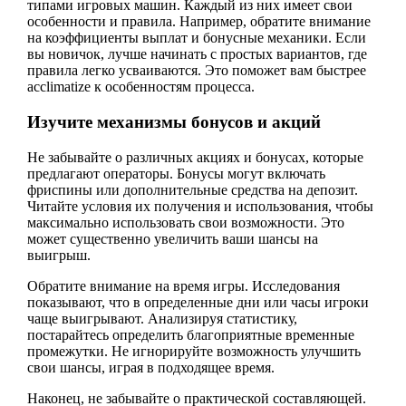
типами игровых машин. Каждый из них имеет свои
особенности и правила. Например, обратите внимание
на коэффициенты выплат и бонусные механики. Если
вы новичок, лучше начинать с простых вариантов, где
правила легко усваиваются. Это поможет вам быстрее
acclimatize к особенностям процесса.
Изучите механизмы бонусов и акций
Не забывайте о различных акциях и бонусах, которые
предлагают операторы. Бонусы могут включать
фриспины или дополнительные средства на депозит.
Читайте условия их получения и использования, чтобы
максимально использовать свои возможности. Это
может существенно увеличить ваши шансы на
выигрыш.
Обратите внимание на время игры. Исследования
показывают, что в определенные дни или часы игроки
чаще выигрывают. Анализируя статистику,
постарайтесь определить благоприятные временные
промежутки. Не игнорируйте возможность улучшить
свои шансы, играя в подходящее время.
Наконец, не забывайте о практической составляющей.