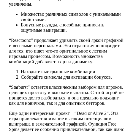
увеличены.
Множество различных символов с уникальными
свойствами.
Бонусные раунды, способные приносить
ощутимые выигрыши.
“Reactoonz” продолжает удивлять своей яркой графикой
и веселыми персонажами. Эта игра отлично подходит
для тех, кто ищет что-то оригинальное с легким
игровым процессом. Возможность множества
комбинаций добавляет азарт и динамику.
Находите выигрышные комбинации.
Собирайте символы для активации бонусов.
“Starburst” остается классическим выбором для игроков,
ценящих простоту и высокие выплаты. С этой игрой не
придется долго разбираться, и она идеально подходит
как для новичков, так и для опытных бэтторов.
Еще один интересный проект – “Dead or Alive 2”. Эта
игра привлекает внимание высоким потенциалом
выигрыша и замечательной графикой. Функция Free
Spins делает её особенно привлекательной, так как шанс