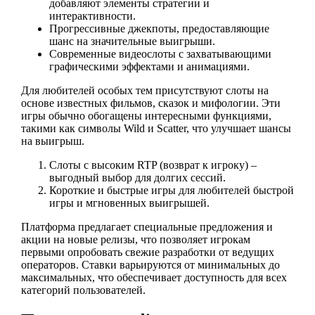
добавляют элементы стратегии и
интерактивности.
Прогрессивные джекпоты, предоставляющие
шанс на значительные выигрыши.
Современные видеослоты с захватывающими
графическими эффектами и анимациями.
Для любителей особых тем присутствуют слоты на
основе известных фильмов, сказок и мифологии. Эти
игры обычно обогащены интересными функциями,
такими как символы Wild и Scatter, что улучшает шансы
на выигрыш.
Слоты с высоким RTP (возврат к игроку) –
выгодный выбор для долгих сессий.
Короткие и быстрые игры для любителей быстрой
игры и мгновенных выигрышей.
Платформа предлагает специальные предложения и
акции на новые релизы, что позволяет игрокам
первыми опробовать свежие разработки от ведущих
операторов. Ставки варьируются от минимальных до
максимальных, что обеспечивает доступность для всех
категорий пользователей.