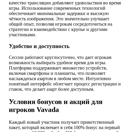
качество трансляции добавляют удовольствия во время
игры. Использование современных технологий
обеспечивает минимальные задержки и высокую
чёткость изображения. Это значительно улучшает
общий опыт, позволяя игрокам сосредоточиться на
стратегии и взаимодействии с крупье и другими
участниками.
Удобство и доступность
Сессии работают круглосуточно, что дает игрокам
возможность выбирать удобное время для игры.
Платформа поддерживает множество устройств,
включая смартфоны и планшеты, что позволяет
наслаждаться азартом в любом месте. Интуитивно
понятный интерфейс облегчает процесс регистрации и
ставок, что делает азарт более доступным.
Условия бонусов и акций для
игроков Vavada
Каждый новый участник получает приветственный
пакет, который включает в себя 100% бонус на первый