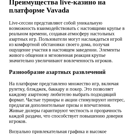
Преимущества live-казино на
платформе Vavada
Live-сессии представляют собой уникальную
возможность взаимодействовать с настоящими крупье в
реальном времени, создавая атмосферу настольных
азартных игр. Пользователи могут наслаждаться игрой
из комфортной обстановки своего дома, получая
ощущение участия в настоящем заведении. Элементы
живого общения и мгновенная реакция крупье
значительно увеличивают вовлеченность игроков.
Разнообразие азартных развлечений
На платформе представлено множество игр, включая
рулетку, блэкджек, баккару и покер. Это позволяет
каждому азартному любителю выбрать подходящий
формат. Частые турниры и акции стимулируют интерес,
предлагая дополнительные призы и впечатления.
Живые дилеры гарантируют честность и прозрачность
каждой раздачи, что способствует повышению доверия
игроков.
Визуально привлекательная графика и высокое