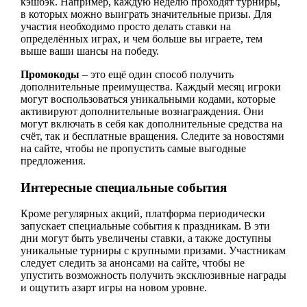
кэшбэк. Например, каждую неделю проходят турниры,
в которых можно выиграть значительные призы. Для
участия необходимо просто делать ставки на
определённых играх, и чем больше вы играете, тем
выше ваши шансы на победу.
Промокоды
– это ещё один способ получить
дополнительные преимущества. Каждый месяц игроки
могут воспользоваться уникальными кодами, которые
активируют дополнительные вознаграждения. Они
могут включать в себя как дополнительные средства на
счёт, так и бесплатные вращения. Следите за новостями
на сайте, чтобы не пропустить самые выгодные
предложения.
Интересные специальные события
Кроме регулярных акций, платформа периодически
запускает специальные события к праздникам. В эти
дни могут быть увеличены ставки, а также доступны
уникальные турниры с крупными призами. Участникам
следует следить за анонсами на сайте, чтобы не
упустить возможность получить эксклюзивные награды
и ощутить азарт игры на новом уровне.