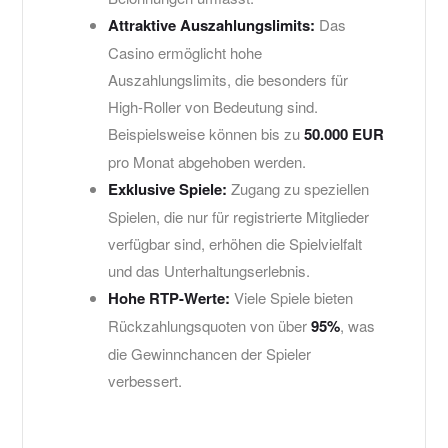
Attraktive Auszahlungslimits:
Das
Casino ermöglicht hohe
Auszahlungslimits, die besonders für
High-Roller von Bedeutung sind.
Beispielsweise können bis zu
50.000 EUR
pro Monat abgehoben werden.
Exklusive Spiele:
Zugang zu speziellen
Spielen, die nur für registrierte Mitglieder
verfügbar sind, erhöhen die Spielvielfalt
und das Unterhaltungserlebnis.
Hohe RTP-Werte:
Viele Spiele bieten
Rückzahlungsquoten von über
95%
, was
die Gewinnchancen der Spieler
verbessert.