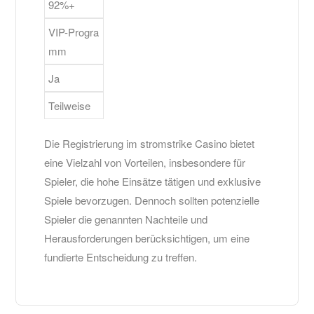
92%+
VIP-Progra
mm
Ja
Teilweise
Die Registrierung im stromstrike Casino bietet
eine Vielzahl von Vorteilen, insbesondere für
Spieler, die hohe Einsätze tätigen und exklusive
Spiele bevorzugen. Dennoch sollten potenzielle
Spieler die genannten Nachteile und
Herausforderungen berücksichtigen, um eine
fundierte Entscheidung zu treffen.