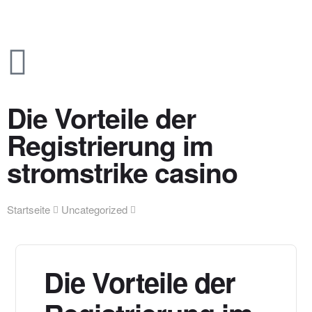
Die Vorteile der
Registrierung im
stromstrike casino
Startseite
Uncategorized
Die Vorteile der Registrierung im
stromstrike casino
Die Vorteile der