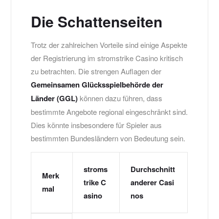
Die Schattenseiten
Trotz der zahlreichen Vorteile sind einige Aspekte
der Registrierung im stromstrike Casino kritisch
zu betrachten. Die strengen Auflagen der
Gemeinsamen Glücksspielbehörde der
Länder (GGL)
können dazu führen, dass
bestimmte Angebote regional eingeschränkt sind.
Dies könnte insbesondere für Spieler aus
bestimmten Bundesländern von Bedeutung sein.
stroms
Durchschnitt
Merk
trike C
anderer Casi
mal
asino
nos