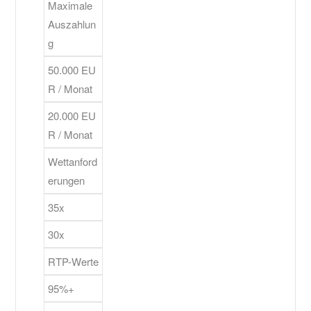
Maximale
Auszahlun
g
50.000 EU
R / Monat
20.000 EU
R / Monat
Wettanford
erungen
35x
30x
RTP-Werte
95%+