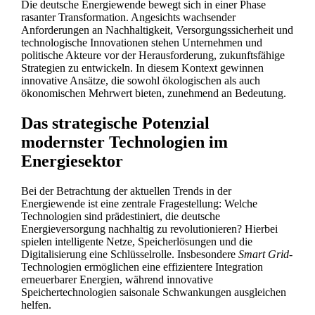
Die deutsche Energiewende bewegt sich in einer Phase
rasanter Transformation. Angesichts wachsender
Anforderungen an Nachhaltigkeit, Versorgungssicherheit und
technologische Innovationen stehen Unternehmen und
politische Akteure vor der Herausforderung, zukunftsfähige
Strategien zu entwickeln. In diesem Kontext gewinnen
innovative Ansätze, die sowohl ökologischen als auch
ökonomischen Mehrwert bieten, zunehmend an Bedeutung.
Das strategische Potenzial
modernster Technologien im
Energiesektor
Bei der Betrachtung der aktuellen Trends in der
Energiewende ist eine zentrale Fragestellung: Welche
Technologien sind prädestiniert, die deutsche
Energieversorgung nachhaltig zu revolutionieren? Hierbei
spielen intelligente Netze, Speicherlösungen und die
Digitalisierung eine Schlüsselrolle. Insbesondere
Smart Grid
-
Technologien ermöglichen eine effizientere Integration
erneuerbarer Energien, während innovative
Speichertechnologien saisonale Schwankungen ausgleichen
helfen.