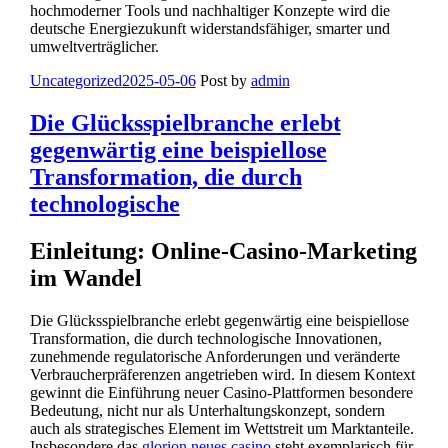
hochmoderner Tools und nachhaltiger Konzepte wird die
deutsche Energiezukunft widerstandsfähiger, smarter und
umweltverträglicher.
Categories
Uncategorized
2025-05-06
Post by
admin
Die Glücksspielbranche erlebt
gegenwärtig eine beispiellose
Transformation, die durch
technologische
Einleitung: Online-Casino-Marketing
im Wandel
Die Glücksspielbranche erlebt gegenwärtig eine beispiellose
Transformation, die durch technologische Innovationen,
zunehmende regulatorische Anforderungen und veränderte
Verbraucherpräferenzen angetrieben wird. In diesem Kontext
gewinnt die Einführung neuer Casino-Plattformen besondere
Bedeutung, nicht nur als Unterhaltungskonzept, sondern
auch als strategisches Element im Wettstreit um Marktanteile.
Insbesondere das
glorion neues casino
steht exemplarisch für