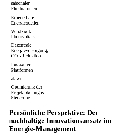
saisonaler
Fluktuationen
Erneuerbare
Energiequellen
Windkraft,
Photovoltaik
Dezentrale
Energieversorgung,
CO₂-Reduktion
Innovative
Plattformen
alawin
Optimierung der
Projektplanung &
Steuerung
Persönliche Perspektive: Der
nachhaltige Innovationsansatz im
Energie-Management