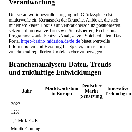
Verantwortung
Der verantwortungsvolle Umgang mit Glücksspielen ist
mittlerweile ein Kernaspekt der Branche. Anbieter, die sich
mit einem klaren Fokus auf Verbraucherschutz positionieren,
setzen auf innovative Tools wie Selbstsperren, Exclusion-
Programme sowie Echtzeit-Analyse von Spielverhalten. Das
Portal
https://casino-midarion.de/de-de
bietet wertvolle
Informationen und Beratung für Spieler, um sich im
zunehmend regulierten Umfeld sicher zu bewegen.
Branchenanalysen: Daten, Trends
und zukünftige Entwicklungen
Deutscher
Marktwachstum
Innovative
Jahr
Markt
in Europa
Technologien
(Schätzung)
2022
12%
1,4 Mrd. EUR
Mobile Gaming,