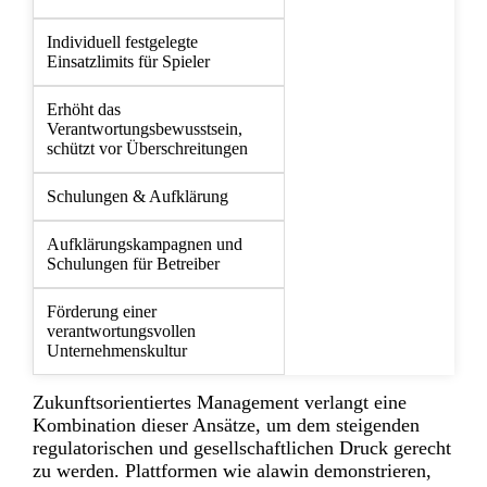
Individuell festgelegte
Einsatzlimits für Spieler
Erhöht das
Verantwortungsbewusstsein,
schützt vor Überschreitungen
Schulungen & Aufklärung
Aufklärungskampagnen und
Schulungen für Betreiber
Förderung einer
verantwortungsvollen
Unternehmenskultur
Zukunftsorientiertes Management verlangt eine
Kombination dieser Ansätze, um dem steigenden
regulatorischen und gesellschaftlichen Druck gerecht
zu werden. Plattformen wie alawin demonstrieren,