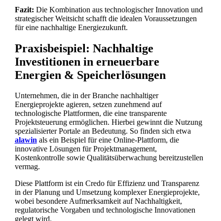
Fazit:
Die Kombination aus technologischer Innovation und
strategischer Weitsicht schafft die idealen Voraussetzungen
für eine nachhaltige Energiezukunft.
Praxisbeispiel: Nachhaltige
Investitionen in erneuerbare
Energien & Speicherlösungen
Unternehmen, die in der Branche nachhaltiger
Energieprojekte agieren, setzen zunehmend auf
technologische Plattformen, die eine transparente
Projektsteuerung ermöglichen. Hierbei gewinnt die Nutzung
spezialisierter Portale an Bedeutung. So finden sich etwa
alawin
als ein Beispiel für eine Online-Plattform, die
innovative Lösungen für Projektmanagement,
Kostenkontrolle sowie Qualitätsüberwachung bereitzustellen
vermag.
Diese Plattform ist ein Credo für Effizienz und Transparenz
in der Planung und Umsetzung komplexer Energieprojekte,
wobei besondere Aufmerksamkeit auf Nachhaltigkeit,
regulatorische Vorgaben und technologische Innovationen
gelegt wird.