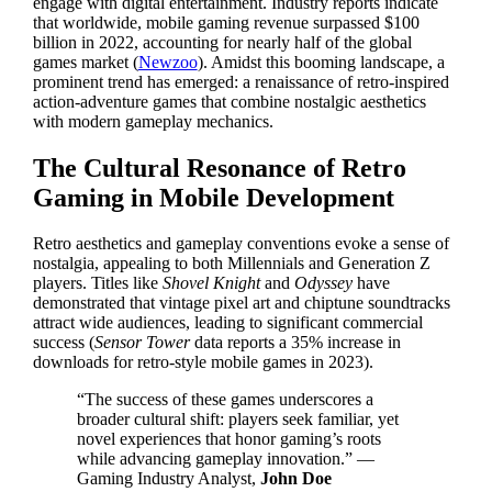
engage with digital entertainment. Industry reports indicate
that worldwide, mobile gaming revenue surpassed
$100
billion
in 2022, accounting for nearly half of the global
games market (
Newzoo
). Amidst this booming landscape, a
prominent trend has emerged: a renaissance of retro-inspired
action-adventure games that combine nostalgic aesthetics
with modern gameplay mechanics.
The Cultural Resonance of Retro
Gaming in Mobile Development
Retro aesthetics and gameplay conventions evoke a sense of
nostalgia, appealing to both Millennials and Generation Z
players. Titles like
Shovel Knight
and
Odyssey
have
demonstrated that vintage pixel art and chiptune soundtracks
attract wide audiences, leading to significant commercial
success (
Sensor Tower
data reports a 35% increase in
downloads for retro-style mobile games in 2023).
“The success of these games underscores a
broader cultural shift: players seek familiar, yet
novel experiences that honor gaming’s roots
while advancing gameplay innovation.” —
Gaming Industry Analyst,
John Doe