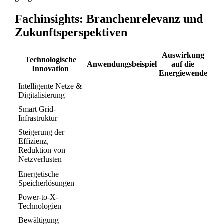
Fachinsights: Branchenrelevanz und
Zukunftsperspektiven
Auswirkung
Technologische
Anwendungsbeispiel
auf die
Innovation
Energiewende
Intelligente Netze &
Digitalisierung
Smart Grid-
Infrastruktur
Steigerung der
Effizienz,
Reduktion von
Netzverlusten
Energetische
Speicherlösungen
Power-to-X-
Technologien
Bewältigung