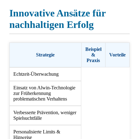
Innovative Ansätze für
nachhaltigen Erfolg
Beispiel
Strategie
&
Vorteile
Praxis
Echtzeit-Überwachung
Einsatz von Alwin-Technologie
zur Früherkennung
problematischen Verhaltens
Verbesserte Prävention, weniger
Spielsuchtfälle
Personalisierte Limits &
Hinweise