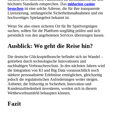
höchsten Standards entsprechen. Das
midarion casino
besuchen
ist eine solche Adresse, die für ihre transparente
Lizenzierung, umfangreiche Sicherheitsmaßnahmen und ein
hochwertiges Spielangebot bekannt ist.
Wenn Sie also einen sicheren Ort für Ihr Spielvergnügen
suchen, sollten Sie die Plattform sorgfältig prüfen und sich
persönlich von den angebotenen Services überzeugen lassen.
Ausblick: Wo geht die Reise hin?
Die deutsche Glücksspielbranche befindet sich im Wandel –
getrieben durch technologische Innovationen und
nachhaltigen Verbraucherschutz. In den nächsten Jahren wird
die Integration von KI und Big Data voraussichtlich noch
stärkere personalisierte Erlebnisse ermöglichen, gleichzeitig
jedoch die regulatorischen Anforderungen weiter steigen.
Anbieter, die frühzeitig in Sicherheit, Innovation und
Kundenzufriedenheit investieren, werden sich in diesem
Wettbewerbsumfeld behaupten können.
Fazit