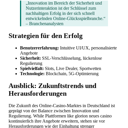
„Innovation im Bereich der Sicherheit und
Nutzerinteraktion ist der Schlüssel zum
nachhaltigen Erfolg in der sich schnell
entwickelnden Online-Glücksspielbranche.“
– Branchenanalysten
Strategien für den Erfolg
Benutzererfahrung:
Intuitive UI/UX, personalisierte
Angebote
Sicherheit:
SSL-Verschlüsselung, lückenlose
Regulierung
Spielvielfalt:
Slots, Live Dealer, Sportwetten
Technologie:
Blockchain, 5G-Optimierung
Ausblick: Zukunftstrends und
Herausforderungen
Die Zukunft des Online-Casino-Marktes in Deutschland ist
geprägt von der Balance zwischen Innovation und
Regulierung. While Plattformen like glorion neues casino
kontinuierlich ihre Angebote erweitern, stehen sie vor
Herausforderungen wie der Einhaltung strenger