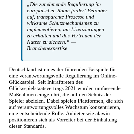
„Die zunehmende Regulierung im
europäischen Raum fordert Betreiber
auf, transparente Prozesse und
wirksame Schutzmechanismen zu
implementieren, um Lizenzierungen
zu erhalten und das Vertrauen der
Nutzer zu sichern.“ —
Branchenexpertise
Deutschland ist eines der führenden Beispiele für
eine verantwortungsvolle Regulierung im Online-
Glücksspiel. Seit Inkrafttreten des
Glücksspielstaatsvertrags 2021 wurden umfassende
Maßnahmen eingeführt, die auf den Schutz der
Spieler abzielen. Dabei spielen Plattformen, die sich
auf verantwortungsvolles Wachstum konzentrieren,
eine entscheidende Rolle. Anbieter wie alawin
positionieren sich als Vorreiter bei der Einhaltung
dieser Standards.