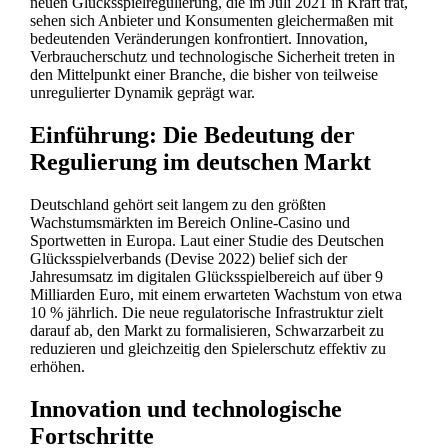
neuen Glücksspielregulierung, die im Juli 2021 in Kraft trat,
sehen sich Anbieter und Konsumenten gleichermaßen mit
bedeutenden Veränderungen konfrontiert. Innovation,
Verbraucherschutz und technologische Sicherheit treten in
den Mittelpunkt einer Branche, die bisher von teilweise
unregulierter Dynamik geprägt war.
Einführung: Die Bedeutung der
Regulierung im deutschen Markt
Deutschland gehört seit langem zu den größten
Wachstumsmärkten im Bereich Online-Casino und
Sportwetten in Europa. Laut einer Studie des Deutschen
Glücksspielverbands (Devise 2022) belief sich der
Jahresumsatz im digitalen Glücksspielbereich auf über 9
Milliarden Euro, mit einem erwarteten Wachstum von etwa
10 % jährlich. Die neue regulatorische Infrastruktur zielt
darauf ab, den Markt zu formalisieren, Schwarzarbeit zu
reduzieren und gleichzeitig den Spielerschutz effektiv zu
erhöhen.
Innovation und technologische
Fortschritte