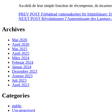
Au-delà de leur simple fonction de récompense, ils incarnent u
Beitragsnavigation
PREV POST
Förbättrad vattensäkerhet för fritidsfiskare: 
NEXT POST
Révolutionner l’Apprentissage des Langues 
Archives
Mai 2026
April 2026
Mai 2025
April 2025
März 2024
Februar 2024
Januar 2024
Dezember 2023
August 2023
Juli 2023
April 2023
Categories
public
Uncategorized