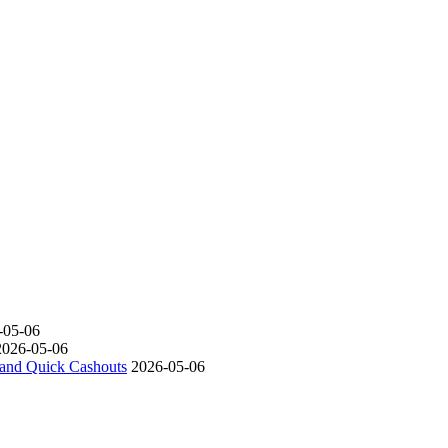
-05-06
2026-05-06
s and Quick Cashouts
2026-05-06