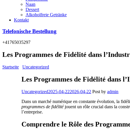
Naan
Dessert
Alkoholfreie Getränke
Kontakt
Telefonische Bestellung
+41765035297
Les Programmes de Fidélité dans l’Industri
Startseite
/
Uncategorized
/
Les Programmes de Fidélité dans l’Industri
Les Programmes de Fidélité dans l’In
Categories
Uncategorized
2025-04-22
2026-04-22
Post by
admin
Dans un marché numérique en constante évolution, la fidéli
programmes de fidélité
jouent un rôle crucial dans la const
l’entreprise.
Comprendre le Rôle des Programmes