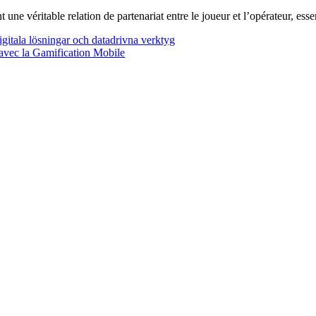
ne véritable relation de partenariat entre le joueur et l’opérateur, essent
Digitala lösningar och datadrivna verktyg
avec la Gamification Mobile