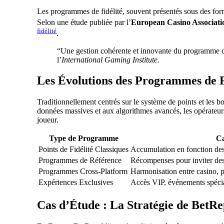
Les programmes de fidélité, souvent présentés sous des for
Selon une étude publiée par l’
European Casino Associati
fidélité
.
“Une gestion cohérente et innovante du programme de f
l’
International Gaming Institute
.
Les Évolutions des Programmes de F
Traditionnellement centrés sur le système de points et les
données massives et aux algorithmes avancés, les opérateur
joueur.
Type de Programme
Ca
Points de Fidélité Classiques
Accumulation en fonction des
Programmes de Référence
Récompenses pour inviter de
Programmes Cross-Platform
Harmonisation entre casino, po
Expériences Exclusives
Accès VIP, événements spécia
Cas d’Étude : La Stratégie de BetR