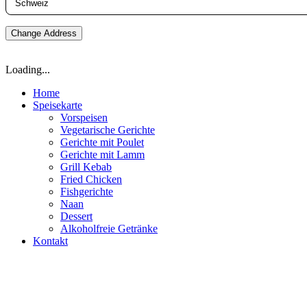
Change Address
Loading...
Home
Speisekarte
Vorspeisen
Vegetarische Gerichte
Gerichte mit Poulet
Gerichte mit Lamm
Grill Kebab
Fried Chicken
Fishgerichte
Naan
Dessert
Alkoholfreie Getränke
Kontakt