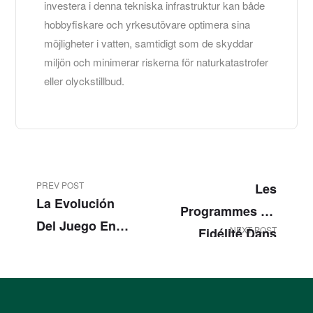
investera i denna tekniska infrastruktur kan både
hobbyfiskare och yrkesutövare optimera sina
möjligheter i vatten, samtidigt som de skyddar
miljön och minimerar riskerna för naturkatastrofer
eller olyckstillbud.
PREV POST
Les
La Evolución
Programmes De
Del Juego En
NEXT POST
Fidélité Dans
Línea En
L’Industrie Du
España:
Jeu En Ligne :
Seguridad,
Stratégies Et