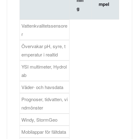
nin
mpel
g
Vattenkvalitetssensore
r
Övervakar pH, syre, t
emperatur i realtid
YSI multimeter, Hydrol
ab
Väder- och havsdata
Prognoser, tidvatten, vi
ndmönster
Windy, StormGeo
Mobilappar för fältdata