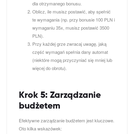
dla otrzymanego bonusu.
Oblicz, ile musisz postawić, aby spełnić
te wymagania (np. przy bonusie 100 PLN i
wymaganiu 35x, musisz postawić 3500
PLN).
Przy każdej grze zwracaj uwagę, jaką
część wymagań spełnia dany automat
(niektóre mogą przyczyniać się mniej lub
więcej do obrotu).
Krok 5: Zarządzanie
budżetem
Efektywne zarządzanie budżetem jest kluczowe.
Oto kilka wskazówek: