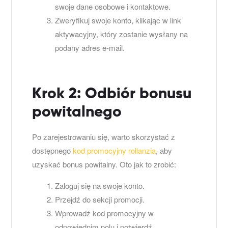
swoje dane osobowe i kontaktowe.
Zweryfikuj swoje konto, klikając w link
aktywacyjny, który zostanie wysłany na
podany adres e-mail.
Krok 2: Odbiór bonusu
powitalnego
Po zarejestrowaniu się, warto skorzystać z
dostępnego
kod promocyjny rollanzia
, aby
uzyskać bonus powitalny. Oto jak to zrobić:
Zaloguj się na swoje konto.
Przejdź do sekcji promocji.
Wprowadź kod promocyjny w
odpowiednim polu i potwierdź.