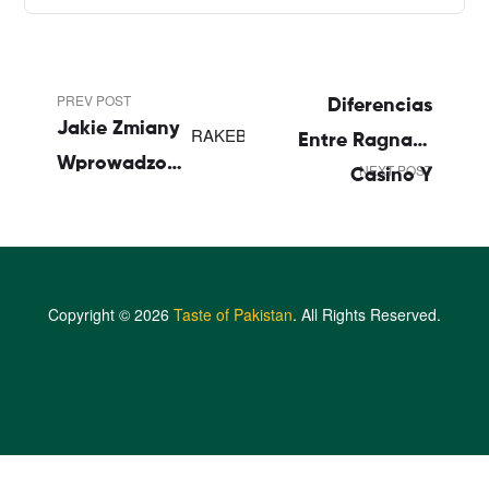
PREV POST
w
Diferencias
Jakie Zmiany
ostatnim
RAKEBIT
Entre Ragnaro
czasie?
Wprowadzono
NEXT POST
Casino Y
W
Casinos Físicos
Copyright © 2026
Taste of Pakistan
. All Rights Reserved.