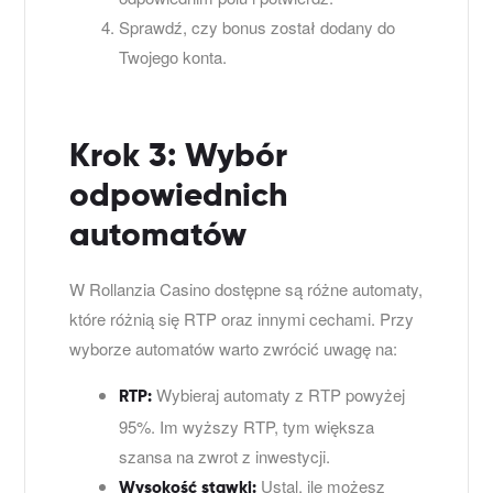
Sprawdź, czy bonus został dodany do
Twojego konta.
Krok 3: Wybór
odpowiednich
automatów
W Rollanzia Casino dostępne są różne automaty,
które różnią się RTP oraz innymi cechami. Przy
wyborze automatów warto zwrócić uwagę na:
Wybieraj automaty z RTP powyżej
RTP:
95%. Im wyższy RTP, tym większa
szansa na zwrot z inwestycji.
Ustal, ile możesz
Wysokość stawki: