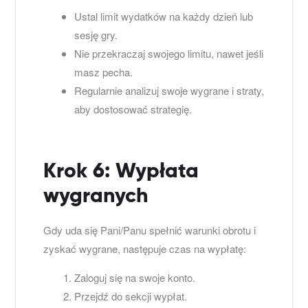
Ustal limit wydatków na każdy dzień lub
sesję gry.
Nie przekraczaj swojego limitu, nawet jeśli
masz pecha.
Regularnie analizuj swoje wygrane i straty,
aby dostosować strategię.
Krok 6: Wypłata
wygranych
Gdy uda się Pani/Panu spełnić warunki obrotu i
zyskać wygrane, następuje czas na wypłatę:
Zaloguj się na swoje konto.
Przejdź do sekcji wypłat.