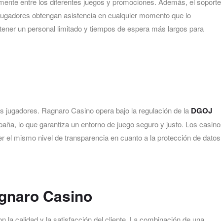
lmente entre los diferentes juegos y promociones. Además, el soport
os jugadores obtengan asistencia en cualquier momento que lo
 tener un personal limitado y tiempos de espera más largos para
n
os jugadores. Ragnaro Casino opera bajo la regulación de la
DGOJ
aña, lo que garantiza un entorno de juego seguro y justo. Los casin
r el mismo nivel de transparencia en cuanto a la protección de datos
gnaro Casino
 calidad y la satisfacción del cliente. La combinación de una