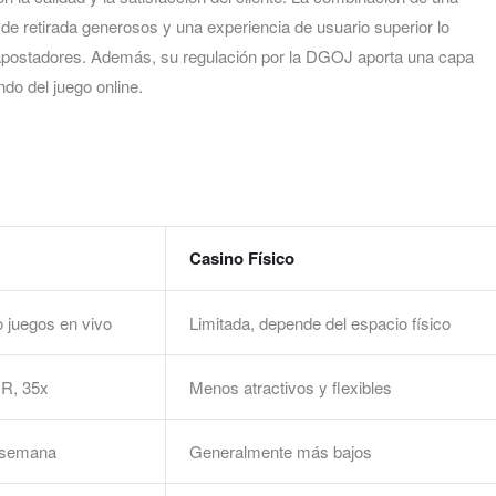
 de retirada generosos y una experiencia de usuario superior lo
s apostadores. Además, su regulación por la DGOJ aporta una capa
do del juego online.
Casino Físico
 juegos en vivo
Limitada, depende del espacio físico
R, 35x
Menos atractivos y flexibles
/semana
Generalmente más bajos