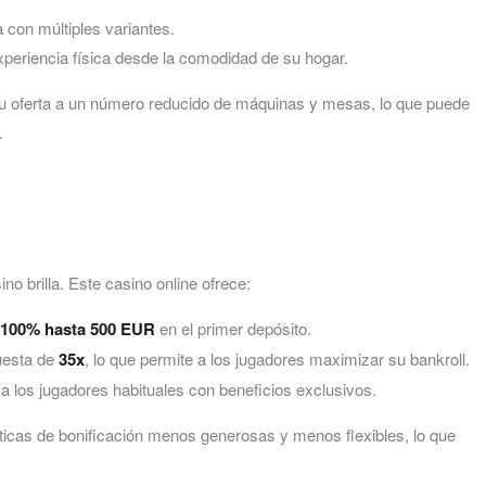
 con múltiples variantes.
xperiencia física desde la comodidad de su hogar.
 su oferta a un número reducido de máquinas y mesas, lo que puede
.
o brilla. Este casino online ofrece:
l
100% hasta 500 EUR
en el primer depósito.
uesta de
35x
, lo que permite a los jugadores maximizar su bankroll.
 los jugadores habituales con beneficios exclusivos.
olíticas de bonificación menos generosas y menos flexibles, lo que