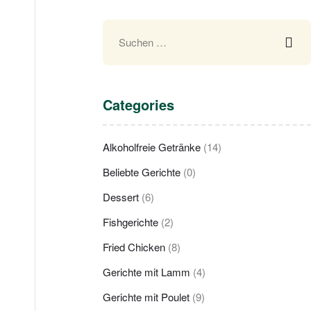
Categories
Alkoholfreie Getränke
(14)
Beliebte Gerichte
(0)
Dessert
(6)
Fishgerichte
(2)
Fried Chicken
(8)
Gerichte mit Lamm
(4)
Gerichte mit Poulet
(9)