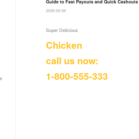
e
Guide to Fast Payouts and Quick Cashouts
2026-05-06
Super Delicious
Chicken
call us now:
1-800-555-333
os