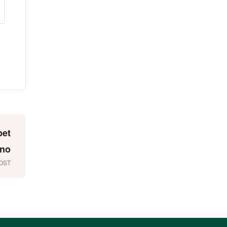
bet
ino
OST