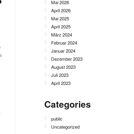
Mai 2026
April 2026
Mai 2025
April 2025
März 2024
Februar 2024
e
Januar 2024
os
Dezember 2023
August 2023
Juli 2023
April 2023
Categories
e
public
Uncategorized