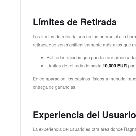
Límites de Retirada
Los límites de retirada son un factor crucial a la h
retirada que son significativamente más altos que m
Retiradas rápidas que pueden ser procesada
Límites de retirada de hasta
10,000 EUR
por 
En comparación, los casinos físicos a menudo impon
entrega de ganancias.
Experiencia del Usuari
La experiencia del usuario es otra área donde Ragna