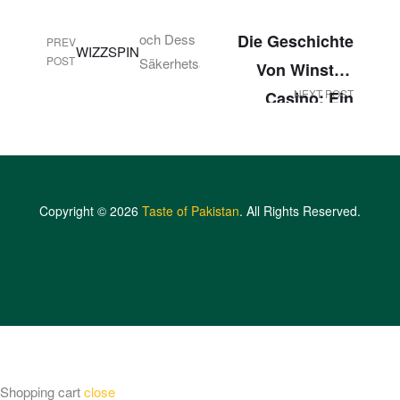
och Dess
Die Geschichte
PREV
WIZZSPIN
POST
Säkerhetsåtgärder
Von Winstler
NEXT POST
Casino: Ein
Überblick
Copyright © 2026
Taste of Pakistan
. All Rights Reserved.
Shopping cart
close