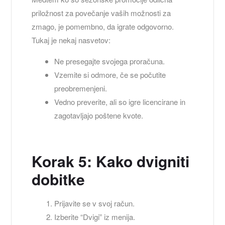
priložnost za povečanje vaših možnosti za
zmago, je pomembno, da igrate odgovorno.
Tukaj je nekaj nasvetov:
Ne presegajte svojega proračuna.
Vzemite si odmore, če se počutite
preobremenjeni.
Vedno preverite, ali so igre licencirane in
zagotavljajo poštene kvote.
Korak 5: Kako dvigniti
dobitke
Prijavite se v svoj račun.
Izberite “Dvigi” iz menija.