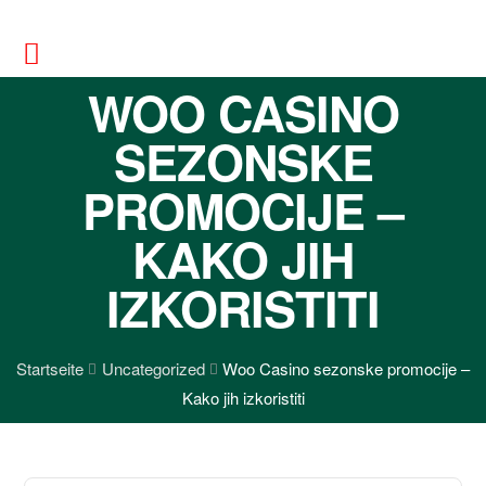
WOO CASINO
SEZONSKE
PROMOCIJE –
KAKO JIH
IZKORISTITI
Startseite
Uncategorized
Woo Casino sezonske promocije –
Kako jih izkoristiti