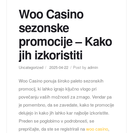
Woo Casino
sezonske
promocije – Kako
jih izkoristiti
Uncategorized
2025-04-22
Post by
admin
Woo Casino ponuja široko paleto sezonskih
promocij, ki lahko igrajo ključno vlogo pri
povečanju vaših možnosti za zmago. Vendar pa
je pomembno, da se zavedate, kako te promocije
delujejo in kako jih lahko kar najbolje izkoristite.
Preden se poglobimo v podrobnosti, se
prepričajte, da ste se registrirali na
woo casino
,