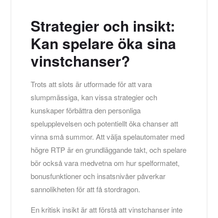
Strategier och insikt:
Kan spelare öka sina
vinstchanser?
Trots att slots är utformade för att vara
slumpmässiga, kan vissa strategier och
kunskaper förbättra den personliga
spelupplevelsen och potentiellt öka chanser att
vinna små summor. Att välja spelautomater med
högre RTP är en grundläggande takt, och spelare
bör också vara medvetna om hur spelformatet,
bonusfunktioner och insatsnivåer påverkar
sannolikheten för att få stordragon.
En kritisk insikt är att förstå att vinstchanser inte