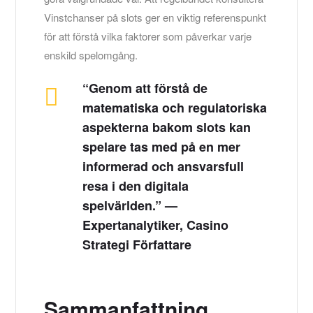
Vinstchanser på slots ger en viktig referenspunkt
för att förstå vilka faktorer som påverkar varje
enskild spelomgång.
“Genom att förstå de
matematiska och regulatoriska
aspekterna bakom slots kan
spelare tas med på en mer
informerad och ansvarsfull
resa i den digitala
spelvärlden.” —
Expertanalytiker, Casino
Strategi Författare
Sammanfattning