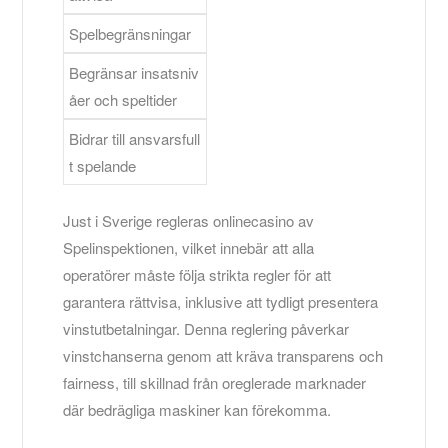
Spelbegränsningar
Begränsar insatsniv
åer och speltider
Bidrar till ansvarsfull
t spelande
Just i Sverige regleras onlinecasino av
Spelinspektionen, vilket innebär att alla
operatörer måste följa strikta regler för att
garantera rättvisa, inklusive att tydligt presentera
vinstutbetalningar. Denna reglering påverkar
vinstchanserna genom att kräva transparens och
fairness, till skillnad från oreglerade marknader
där bedrägliga maskiner kan förekomma.