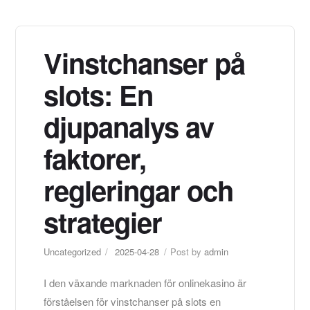
Vinstchanser på
slots: En
djupanalys av
faktorer,
regleringar och
strategier
Uncategorized
2025-04-28
Post by
admin
I den växande marknaden för onlinekasino är
förståelsen för vinstchanser på slots en