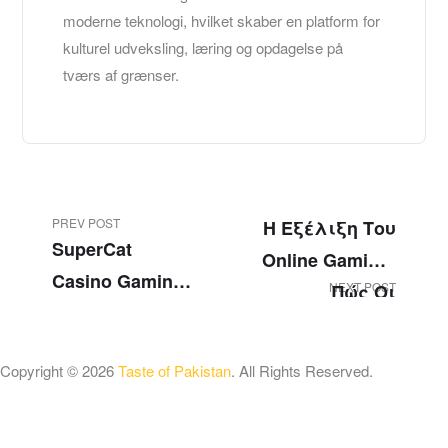
moderne teknologi, hvilket skaber en platform for
kulturel udveksling, læring og opdagelse på
tværs af grænser.
PREV POST
Η Εξέλιξη Του
SuperCat
Online Gaming:
Casino Gaming
NEXT POST
Πώς Οι
License And
Προωθητικές
Regulations
Δράσεις
Copyright © 2026
Taste of Pakistan
. All Rights Reserved.
Διαμορφώνουν
Τον Κλάδο