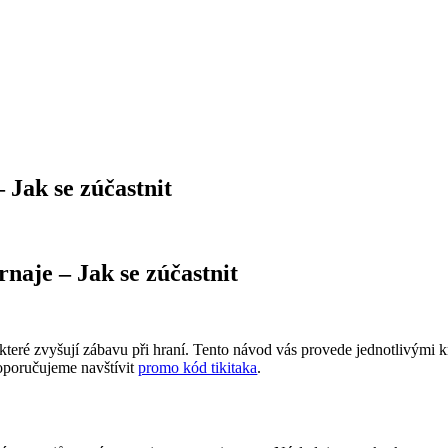
 Jak se zúčastnit
 Jak se zúčastnit
rnaje – Jak se zúčastnit
, které zvyšují zábavu při hraní. Tento návod vás provede jednotlivými k
oporučujeme navštívit
promo kód tikitaka
.