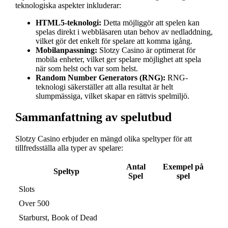
teknologiska aspekter inkluderar:
HTML5-teknologi:
Detta möjliggör att spelen kan
spelas direkt i webbläsaren utan behov av nedladdning,
vilket gör det enkelt för spelare att komma igång.
Mobilanpassning:
Slotzy Casino är optimerat för
mobila enheter, vilket ger spelare möjlighet att spela
när som helst och var som helst.
Random Number Generators (RNG):
RNG-
teknologi säkerställer att alla resultat är helt
slumpmässiga, vilket skapar en rättvis spelmiljö.
Sammanfattning av spelutbud
Slotzy Casino erbjuder en mängd olika speltyper för att
tillfredsställa alla typer av spelare:
Antal
Exempel på
Speltyp
Spel
spel
Slots
Over 500
Starburst, Book of Dead