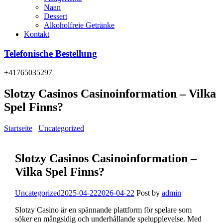
Naan
Dessert
Alkoholfreie Getränke
Kontakt
Telefonische Bestellung
+41765035297
Slotzy Casinos Casinoinformation – Vilka
Spel Finns?
Startseite
/
Uncategorized
/
Slotzy Casinos Casinoinformation –
Vilka Spel Finns?
Slotzy Casinos Casinoinformation –
Vilka Spel Finns?
Categories
Uncategorized
2025-04-22
2026-04-22
Post by
admin
Slotzy Casino är en spännande plattform för spelare som
söker en mångsidig och underhållande spelupplevelse. Med