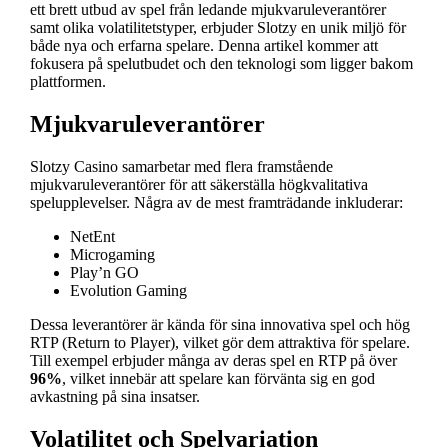
ett brett utbud av spel från ledande mjukvaruleverantörer
samt olika volatilitetstyper, erbjuder Slotzy en unik miljö för
både nya och erfarna spelare. Denna artikel kommer att
fokusera på spelutbudet och den teknologi som ligger bakom
plattformen.
Mjukvaruleverantörer
Slotzy Casino samarbetar med flera framstående
mjukvaruleverantörer för att säkerställa högkvalitativa
spelupplevelser. Några av de mest framträdande inkluderar:
NetEnt
Microgaming
Play’n GO
Evolution Gaming
Dessa leverantörer är kända för sina innovativa spel och hög
RTP (Return to Player), vilket gör dem attraktiva för spelare.
Till exempel erbjuder många av deras spel en RTP på över
96%
, vilket innebär att spelare kan förvänta sig en god
avkastning på sina insatser.
Volatilitet och Spelvariation