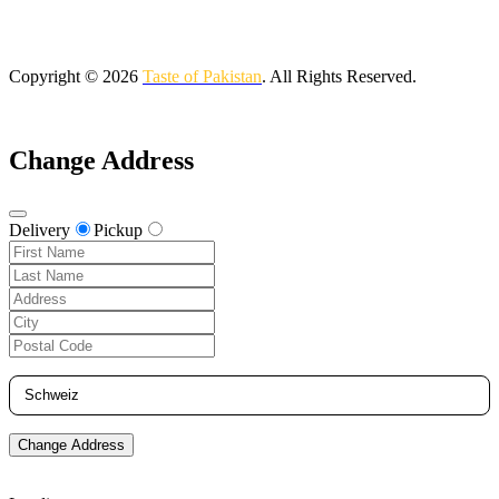
Copyright © 2026
Taste of Pakistan
. All Rights Reserved.
Change Address
Delivery
Pickup
Change Address