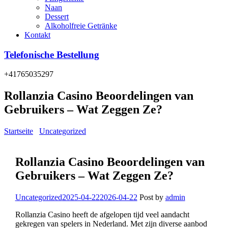
Naan
Dessert
Alkoholfreie Getränke
Kontakt
Telefonische Bestellung
+41765035297
Rollanzia Casino Beoordelingen van
Gebruikers – Wat Zeggen Ze?
Startseite
/
Uncategorized
/
Rollanzia Casino Beoordelingen van
Gebruikers – Wat Zeggen Ze?
Rollanzia Casino Beoordelingen van
Gebruikers – Wat Zeggen Ze?
Categories
Uncategorized
2025-04-22
2026-04-22
Post by
admin
Rollanzia Casino heeft de afgelopen tijd veel aandacht
gekregen van spelers in Nederland. Met zijn diverse aanbod