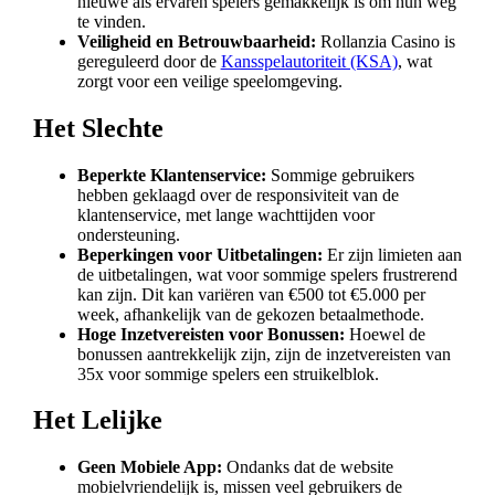
nieuwe als ervaren spelers gemakkelijk is om hun weg
te vinden.
Veiligheid en Betrouwbaarheid:
Rollanzia Casino is
gereguleerd door de
Kansspelautoriteit (KSA)
, wat
zorgt voor een veilige speelomgeving.
Het Slechte
Beperkte Klantenservice:
Sommige gebruikers
hebben geklaagd over de responsiviteit van de
klantenservice, met lange wachttijden voor
ondersteuning.
Beperkingen voor Uitbetalingen:
Er zijn limieten aan
de uitbetalingen, wat voor sommige spelers frustrerend
kan zijn. Dit kan variëren van €500 tot €5.000 per
week, afhankelijk van de gekozen betaalmethode.
Hoge Inzetvereisten voor Bonussen:
Hoewel de
bonussen aantrekkelijk zijn, zijn de inzetvereisten van
35x voor sommige spelers een struikelblok.
Het Lelijke
Geen Mobiele App:
Ondanks dat de website
mobielvriendelijk is, missen veel gebruikers de