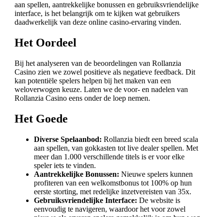
aan spellen, aantrekkelijke bonussen en gebruiksvriendelijke
interface, is het belangrijk om te kijken wat gebruikers
daadwerkelijk van deze online casino-ervaring vinden.
Het Oordeel
Bij het analyseren van de beoordelingen van Rollanzia
Casino zien we zowel positieve als negatieve feedback. Dit
kan potentiële spelers helpen bij het maken van een
weloverwogen keuze. Laten we de voor- en nadelen van
Rollanzia Casino eens onder de loep nemen.
Het Goede
Diverse Spelaanbod:
Rollanzia biedt een breed scala
aan spellen, van gokkasten tot live dealer spellen. Met
meer dan 1.000 verschillende titels is er voor elke
speler iets te vinden.
Aantrekkelijke Bonussen:
Nieuwe spelers kunnen
profiteren van een welkomstbonus tot 100% op hun
eerste storting, met redelijke inzetvereisten van 35x.
Gebruiksvriendelijke Interface:
De website is
eenvoudig te navigeren, waardoor het voor zowel