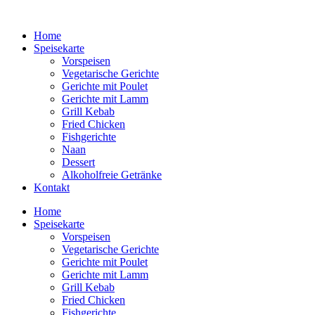
Home
Speisekarte
Vorspeisen
Vegetarische Gerichte
Gerichte mit Poulet
Gerichte mit Lamm
Grill Kebab
Fried Chicken
Fishgerichte
Naan
Dessert
Alkoholfreie Getränke
Kontakt
Home
Speisekarte
Vorspeisen
Vegetarische Gerichte
Gerichte mit Poulet
Gerichte mit Lamm
Grill Kebab
Fried Chicken
Fishgerichte