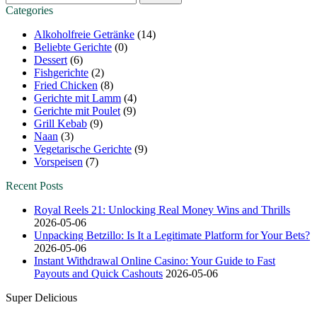
nach:
Categories
Alkoholfreie Getränke
(14)
Beliebte Gerichte
(0)
Dessert
(6)
Fishgerichte
(2)
Fried Chicken
(8)
Gerichte mit Lamm
(4)
Gerichte mit Poulet
(9)
Grill Kebab
(9)
Naan
(3)
Vegetarische Gerichte
(9)
Vorspeisen
(7)
Recent Posts
Royal Reels 21: Unlocking Real Money Wins and Thrills
2026-05-06
Unpacking Betzillo: Is It a Legitimate Platform for Your Bets?
2026-05-06
Instant Withdrawal Online Casino: Your Guide to Fast
Payouts and Quick Cashouts
2026-05-06
Super Delicious