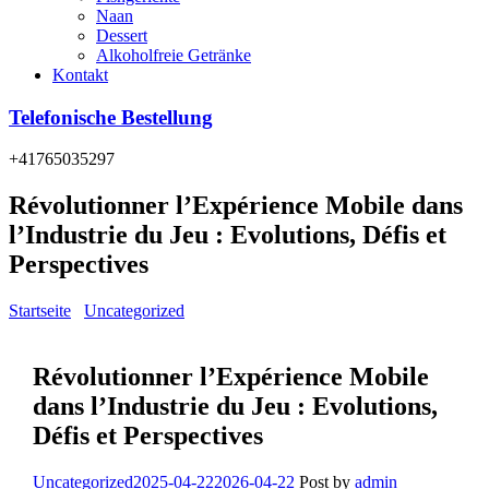
Naan
Dessert
Alkoholfreie Getränke
Kontakt
Telefonische Bestellung
+41765035297
Révolutionner l’Expérience Mobile dans
l’Industrie du Jeu : Evolutions, Défis et
Perspectives
Startseite
/
Uncategorized
/
Révolutionner l’Expérience Mobile dans
l’Industrie du Jeu : Evolutions, Défis et Perspectives
Révolutionner l’Expérience Mobile
dans l’Industrie du Jeu : Evolutions,
Défis et Perspectives
Categories
Uncategorized
2025-04-22
2026-04-22
Post by
admin