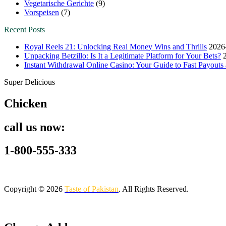
Vegetarische Gerichte
(9)
Vorspeisen
(7)
Recent Posts
Royal Reels 21: Unlocking Real Money Wins and Thrills
2026
Unpacking Betzillo: Is It a Legitimate Platform for Your Bets?
Instant Withdrawal Online Casino: Your Guide to Fast Payout
Super Delicious
Chicken
call us now:
1-800-555-333
Copyright © 2026
Taste of Pakistan
. All Rights Reserved.