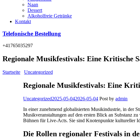
Naan
Dessert
Alkoholfreie Getränke
Kontakt
Telefonische Bestellung
+41765035297
Regionale Musikfestivals: Eine Kritische 
Startseite
/
Uncategorized
/
Regionale Musikfestivals: Eine Kritische 
Regionale Musikfestivals: Eine Krit
Categories
Uncategorized
2025-05-04
2026-05-04
Post by
admin
In einer zunehmend globalisierten Musikindustrie, in der S
Musikveranstaltungen auf den ersten Blick an Substanz zu v
Bühnen für Live-Acts. Sie sind Knotenpunkte kultureller Id
Die Rollen regionaler Festivals in 