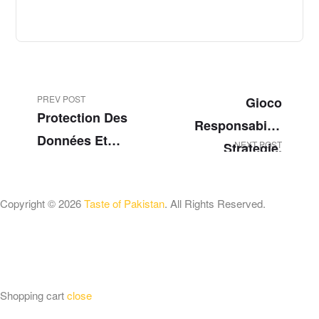
PREV POST
Gioco
Protection Des
Responsabile:
Données Et
NEXT POST
Strategie,
Transparence :
Normative E
Enjeux Et
Buone Pratiche
Copyright © 2026
Taste of Pakistan
. All Rights Reserved.
Meilleures
Nel Settore Del
Pratiques Dans
Gioco
L’industrie
D’Azzardo
Numérique
Digitale
Shopping cart
close