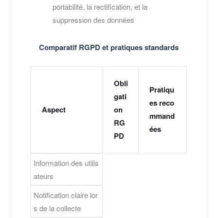
portabilité, la rectification, et la
suppression des données
Comparatif RGPD et pratiques standards
Obli
Pratiqu
gati
es reco
Aspect
on
mmand
RG
ées
PD
Information des utilis
ateurs
Notification claire lor
s de la collecte