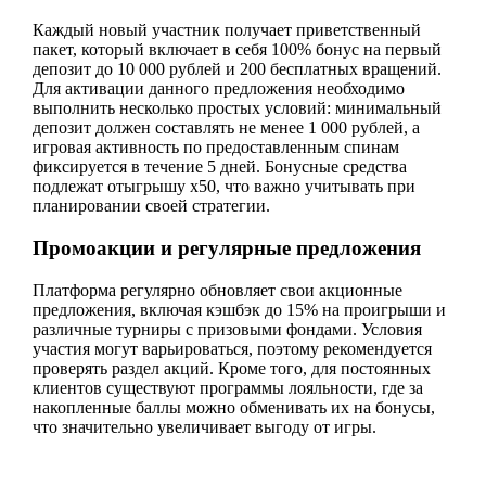
Каждый новый участник получает приветственный
пакет, который включает в себя 100% бонус на первый
депозит до 10 000 рублей и 200 бесплатных вращений.
Для активации данного предложения необходимо
выполнить несколько простых условий: минимальный
депозит должен составлять не менее 1 000 рублей, а
игровая активность по предоставленным спинам
фиксируется в течение 5 дней. Бонусные средства
подлежат отыгрышу x50, что важно учитывать при
планировании своей стратегии.
Промоакции и регулярные предложения
Платформа регулярно обновляет свои акционные
предложения, включая кэшбэк до 15% на проигрыши и
различные турниры с призовыми фондами. Условия
участия могут варьироваться, поэтому рекомендуется
проверять раздел акций. Кроме того, для постоянных
клиентов существуют программы лояльности, где за
накопленные баллы можно обменивать их на бонусы,
что значительно увеличивает выгоду от игры.