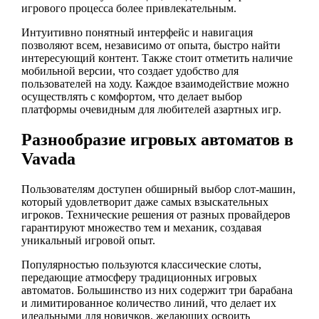
игрового процесса более привлекательным.
Интуитивно понятный интерфейс и навигация
позволяют всем, независимо от опыта, быстро найти
интересующий контент. Также стоит отметить наличие
мобильной версии, что создает удобство для
пользователей на ходу. Каждое взаимодействие можно
осуществлять с комфортом, что делает выбор
платформы очевидным для любителей азартных игр.
Разнообразие игровых автоматов в
Vavada
Пользователям доступен обширный выбор слот-машин,
который удовлетворит даже самых взыскательных
игроков. Технические решения от разных провайдеров
гарантируют множество тем и механик, создавая
уникальный игровой опыт.
Популярностью пользуются классические слоты,
передающие атмосферу традиционных игровых
автоматов. Большинство из них содержит три барабана
и лимитированное количество линий, что делает их
идеальными для новичков, желающих освоить