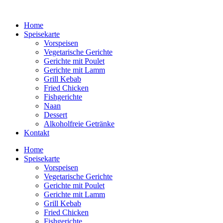
Home
Speisekarte
Vorspeisen
Vegetarische Gerichte
Gerichte mit Poulet
Gerichte mit Lamm
Grill Kebab
Fried Chicken
Fishgerichte
Naan
Dessert
Alkoholfreie Getränke
Kontakt
Home
Speisekarte
Vorspeisen
Vegetarische Gerichte
Gerichte mit Poulet
Gerichte mit Lamm
Grill Kebab
Fried Chicken
Fishgerichte