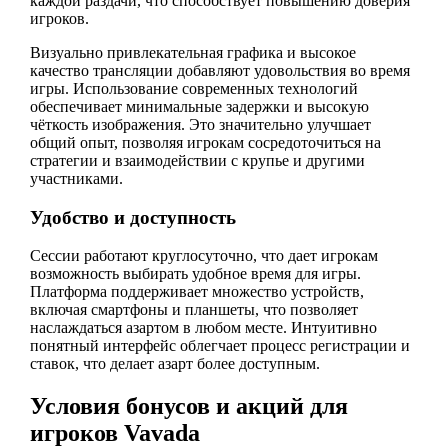
каждой раздачи, что способствует повышению доверия
игроков.
Визуально привлекательная графика и высокое
качество трансляции добавляют удовольствия во время
игры. Использование современных технологий
обеспечивает минимальные задержки и высокую
чёткость изображения. Это значительно улучшает
общий опыт, позволяя игрокам сосредоточиться на
стратегии и взаимодействии с крупье и другими
участниками.
Удобство и доступность
Сессии работают круглосуточно, что дает игрокам
возможность выбирать удобное время для игры.
Платформа поддерживает множество устройств,
включая смартфоны и планшеты, что позволяет
наслаждаться азартом в любом месте. Интуитивно
понятный интерфейс облегчает процесс регистрации и
ставок, что делает азарт более доступным.
Условия бонусов и акций для
игроков Vavada