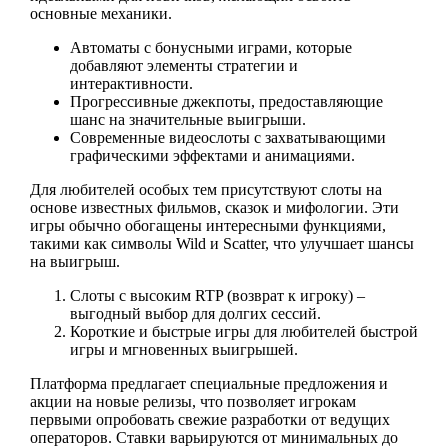
основные механики.
Автоматы с бонусными играми, которые
добавляют элементы стратегии и
интерактивности.
Прогрессивные джекпоты, предоставляющие
шанс на значительные выигрыши.
Современные видеослоты с захватывающими
графическими эффектами и анимациями.
Для любителей особых тем присутствуют слоты на
основе известных фильмов, сказок и мифологии. Эти
игры обычно обогащены интересными функциями,
такими как символы Wild и Scatter, что улучшает шансы
на выигрыш.
Слоты с высоким RTP (возврат к игроку) –
выгодный выбор для долгих сессий.
Короткие и быстрые игры для любителей быстрой
игры и мгновенных выигрышей.
Платформа предлагает специальные предложения и
акции на новые релизы, что позволяет игрокам
первыми опробовать свежие разработки от ведущих
операторов. Ставки варьируются от минимальных до