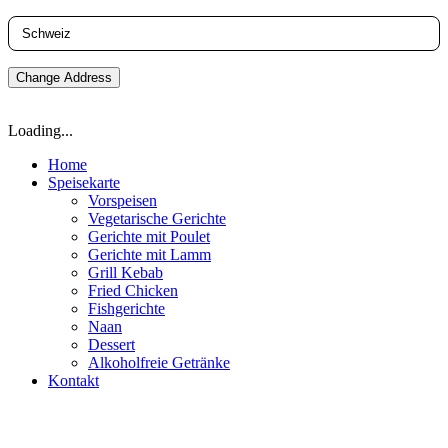
Change Address
Loading...
Home
Speisekarte
Vorspeisen
Vegetarische Gerichte
Gerichte mit Poulet
Gerichte mit Lamm
Grill Kebab
Fried Chicken
Fishgerichte
Naan
Dessert
Alkoholfreie Getränke
Kontakt