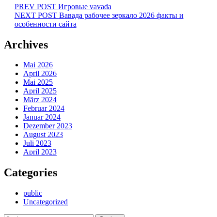
Beitragsnavigation
PREV POST
Игровые vavada
NEXT POST
Вавада рабочее зеркало 2026 факты и
особенности сайта
Archives
Mai 2026
April 2026
Mai 2025
April 2025
März 2024
Februar 2024
Januar 2024
Dezember 2023
August 2023
Juli 2023
April 2023
Categories
public
Uncategorized