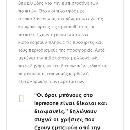
θεμελιώδης για την εμπιστοσύνη των
παικτών. Όταν οι πλατφόρμες
αποκαλύπτουν με σαφήνεια και χωρίς
κρυφούς όρους τις προϋποθέσεις, οι
παίκτες έχουν τη δυνατότητα να
κατανοήσουν πλήρως τις ευκαιρίες και
τους περιορισμούς της προσφοράς. Αυτό
μειώνει την πιθανότητα μελλοντικών
παρεξηγήσεων και διαφωνιών, ειδικά σε
περιπτώσεις απονομής κερδών ή
εξαργύρωσης πονταρισμάτων.
“Οι όροι μπόνους στο
leprezone είναι δίκαιοι και
διαφανείς,” δηλώνουν
συχνά οι χρήστες που
έχουν εμπειρία από την