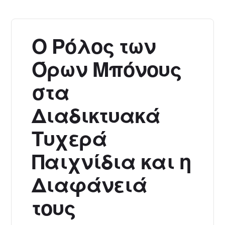
Ο Ρόλος των
Όρων Μπόνους
στα
Διαδικτυακά
Τυχερά
Παιχνίδια και η
Διαφάνειά
τους