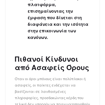
πλατφόρμα,
επισημαίνοντας την
έμφαση που δίνεται στη
διαφάνεια και την ισότητα
στην επικοινωνία των
κανόνων.
Πιθανοί Κίνδυνοι
από Ασαφείς Όρους
Όταν οι όροι μπόνους είναι πολύπλοκοι ή
ασαφείς, οι παίκτες ενδέχεται να
βασίζονται σε λανθασμένες
πληροφορίες, προσδοκώντας κέρδη που
τελικά δεν μπορούν να πραγματοποιηθούν