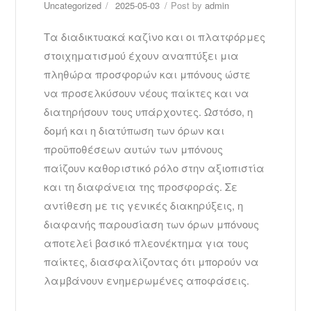
Uncategorized
2025-05-03
Post by
admin
Τα διαδικτυακά καζίνο και οι πλατφόρμες
στοιχηματισμού έχουν αναπτύξει μια
πληθώρα προσφορών και μπόνους ώστε
να προσελκύσουν νέους παίκτες και να
διατηρήσουν τους υπάρχοντες. Ωστόσο, η
δομή και η διατύπωση των όρων και
προϋποθέσεων αυτών των μπόνους
παίζουν καθοριστικό ρόλο στην αξιοπιστία
και τη διαφάνεια της προσφοράς. Σε
αντίθεση με τις γενικές διακηρύξεις, η
διαφανής παρουσίαση των όρων μπόνους
αποτελεί βασικό πλεονέκτημα για τους
παίκτες, διασφαλίζοντας ότι μπορούν να
λαμβάνουν ενημερωμένες αποφάσεις.