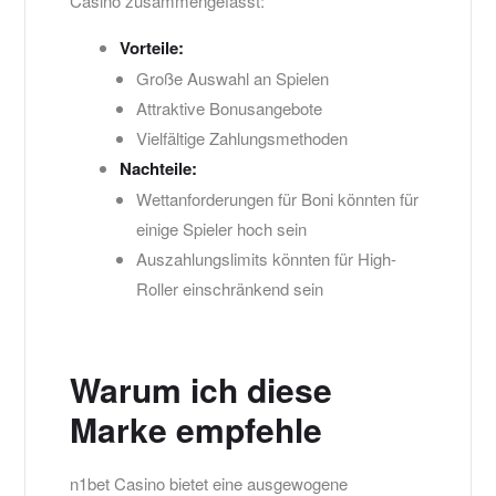
Casino zusammengefasst:
Vorteile:
Große Auswahl an Spielen
Attraktive Bonusangebote
Vielfältige Zahlungsmethoden
Nachteile:
Wettanforderungen für Boni könnten für
einige Spieler hoch sein
Auszahlungslimits könnten für High-
Roller einschränkend sein
Warum ich diese
Marke empfehle
n1bet Casino bietet eine ausgewogene