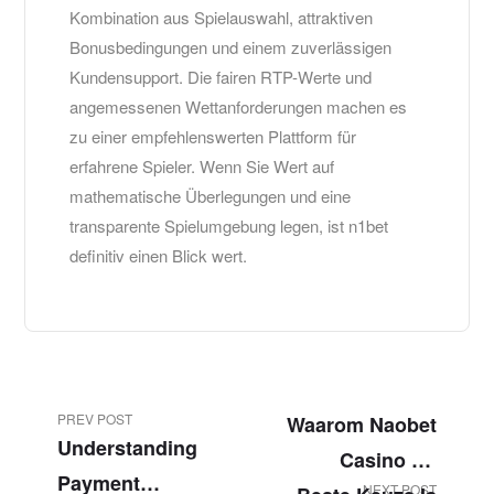
Kombination aus Spielauswahl, attraktiven
Bonusbedingungen und einem zuverlässigen
Kundensupport. Die fairen RTP-Werte und
angemessenen Wettanforderungen machen es
zu einer empfehlenswerten Plattform für
erfahrene Spieler. Wenn Sie Wert auf
mathematische Überlegungen und eine
transparente Spielumgebung legen, ist n1bet
definitiv einen Blick wert.
PREV POST
Waarom Naobet
Understanding
Casino De
Payment
NEXT POST