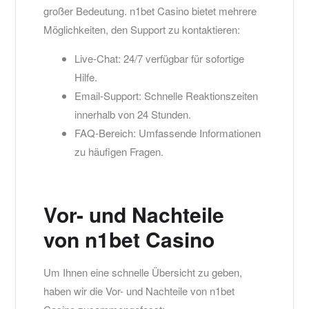
großer Bedeutung. n1bet Casino bietet mehrere
Möglichkeiten, den Support zu kontaktieren:
Live-Chat: 24/7 verfügbar für sofortige
Hilfe.
Email-Support: Schnelle Reaktionszeiten
innerhalb von 24 Stunden.
FAQ-Bereich: Umfassende Informationen
zu häufigen Fragen.
Vor- und Nachteile
von n1bet Casino
Um Ihnen eine schnelle Übersicht zu geben,
haben wir die Vor- und Nachteile von n1bet