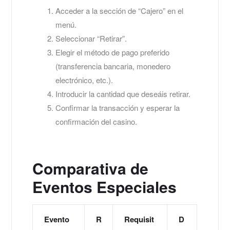
Acceder a la sección de “Cajero” en el
menú.
Seleccionar “Retirar”.
Elegir el método de pago preferido
(transferencia bancaria, monedero
electrónico, etc.).
Introducir la cantidad que deseáis retirar.
Confirmar la transacción y esperar la
confirmación del casino.
Comparativa de
Eventos Especiales
Evento
R
Requisit
D