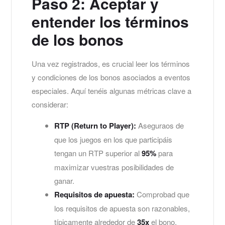
Paso 2: Aceptar y
entender los términos
de los bonos
Una vez registrados, es crucial leer los términos
y condiciones de los bonos asociados a eventos
especiales. Aquí tenéis algunas métricas clave a
considerar:
RTP (Return to Player):
Aseguraos de
que los juegos en los que participáis
tengan un RTP superior al
95%
para
maximizar vuestras posibilidades de
ganar.
Requisitos de apuesta:
Comprobad que
los requisitos de apuesta son razonables,
típicamente alrededor de
35x
el bono.