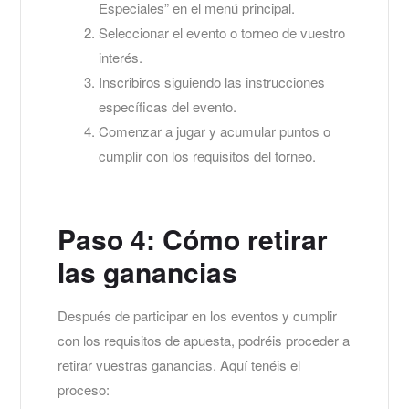
Especiales” en el menú principal.
Seleccionar el evento o torneo de vuestro
interés.
Inscribiros siguiendo las instrucciones
específicas del evento.
Comenzar a jugar y acumular puntos o
cumplir con los requisitos del torneo.
Paso 4: Cómo retirar
las ganancias
Después de participar en los eventos y cumplir
con los requisitos de apuesta, podréis proceder a
retirar vuestras ganancias. Aquí tenéis el
proceso: