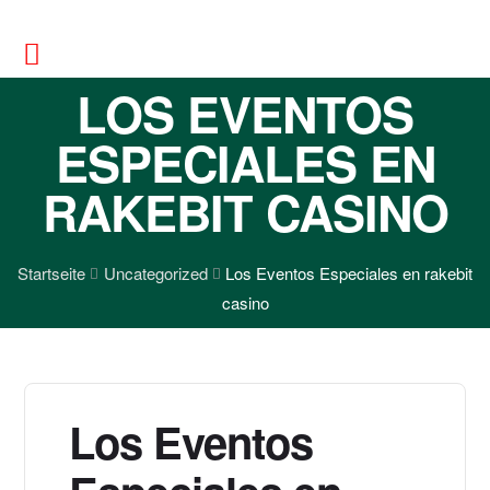
LOS EVENTOS
ESPECIALES EN
RAKEBIT CASINO
Startseite
Uncategorized
Los Eventos Especiales en rakebit
casino
Los Eventos