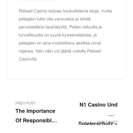
Reload Casino tarjoaa houkuttelevia etuja, mutta
pelaajien tulisi olla varovaisia ja tehdä
perusteellista taustatyötä. Pelien reiluutta ja
turvallisuutta on syytä kyseenalaistaa, ja
pelaajien on aina muistettava asettaa omat
rajansa. Vain näin voi jäädä voitolle Reload
Casinolla.
PREV POST
N1 Casino Und
The Importance
Der
Of Responsible
NEXT POST
Spielerschutz –
Gambling At
Was Sie Wissen