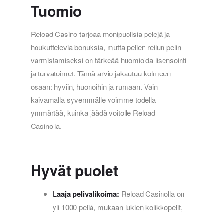
Tuomio
Reload Casino tarjoaa monipuolisia pelejä ja
houkuttelevia bonuksia, mutta pelien reilun pelin
varmistamiseksi on tärkeää huomioida lisensointi
ja turvatoimet. Tämä arvio jakautuu kolmeen
osaan: hyviin, huonoihin ja rumaan. Vain
kaivamalla syvemmälle voimme todella
ymmärtää, kuinka jäädä voitolle Reload
Casinolla.
Hyvät puolet
Laaja pelivalikoima:
Reload Casinolla on
yli 1000 peliä, mukaan lukien kolikkopelit,