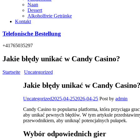
Naan
Dessert
Alkoholfreie Getränke
Kontakt
Telefonische Bestellung
+41765035297
Jakie błędy unikać w Candy Casino?
Startseite
/
Uncategorized
/
Jakie błędy unikać w Candy Casino?
Jakie błędy unikać w Candy Casino
Categories
Uncategorized
2025-04-25
2026-04-25
Post by
admin
Candy Casino to popularna platforma, która przyciąga gra
aby unikać pewnych błędów. W tym artykule przedstawimy 
przewodnikiem, aby uniknąć potencjalnych pułapek.
Wybór odpowiednich gier