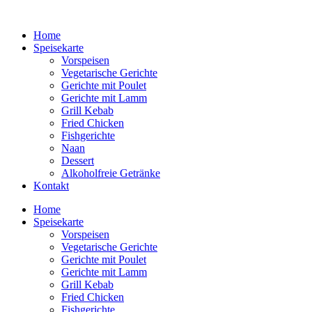
Home
Speisekarte
Vorspeisen
Vegetarische Gerichte
Gerichte mit Poulet
Gerichte mit Lamm
Grill Kebab
Fried Chicken
Fishgerichte
Naan
Dessert
Alkoholfreie Getränke
Kontakt
Home
Speisekarte
Vorspeisen
Vegetarische Gerichte
Gerichte mit Poulet
Gerichte mit Lamm
Grill Kebab
Fried Chicken
Fishgerichte