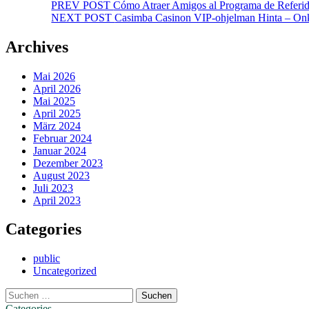
Beitragsnavigation
PREV POST
Cómo Atraer Amigos al Programa de Referid
NEXT POST
Casimba Casinon VIP-ohjelman Hinta – On
Archives
Mai 2026
April 2026
Mai 2025
April 2025
März 2024
Februar 2024
Januar 2024
Dezember 2023
August 2023
Juli 2023
April 2023
Categories
public
Uncategorized
Suchen
nach:
Categories