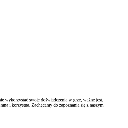
nie wykorzystać swoje doświadczenia w grze, ważne jest,
emna i korzystna. Zachęcamy do zapoznania się z naszym