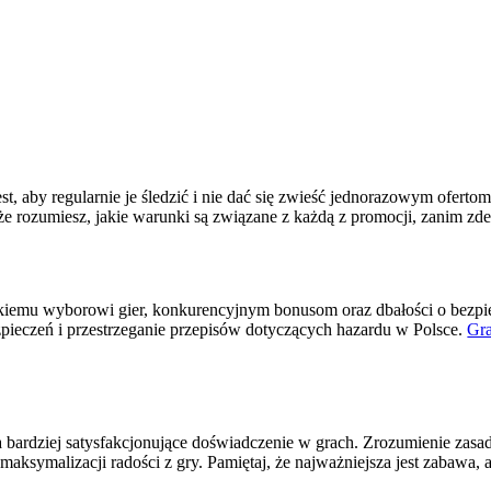
, aby regularnie je śledzić i nie dać się zwieść jednorazowym ofert
 że rozumiesz, jakie warunki są związane z każdą z promocji, zanim zd
okiemu wyborowi gier, konkurencyjnym bonusom oraz dbałości o bezpie
ieczeń i przestrzeganie przepisów dotyczących hazardu w Polsce.
Gr
ardziej satysfakcjonujące doświadczenie w grach. Zrozumienie zasad
aksymalizacji radości z gry. Pamiętaj, że najważniejsza jest zabawa, 