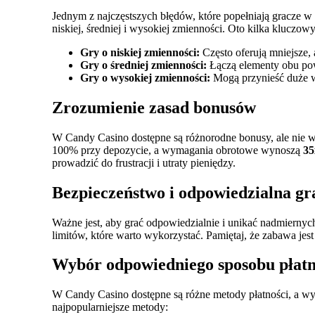
Jednym z najczęstszych błędów, które popełniają gracze w 
niskiej, średniej i wysokiej zmienności. Oto kilka kluczowy
Gry o niskiej zmienności:
Często oferują mniejsze, 
Gry o średniej zmienności:
Łączą elementy obu pow
Gry o wysokiej zmienności:
Mogą przynieść duże wy
Zrozumienie zasad bonusów
W Candy Casino dostępne są różnorodne bonusy, ale nie w
100% przy depozycie, a wymagania obrotowe wynoszą
35
prowadzić do frustracji i utraty pieniędzy.
Bezpieczeństwo i odpowiedzialna gr
Ważne jest, aby grać odpowiedzialnie i unikać nadmiernyc
limitów, które warto wykorzystać. Pamiętaj, że zabawa jes
Wybór odpowiedniego sposobu płatn
W Candy Casino dostępne są różne metody płatności, a wy
najpopularniejsze metody: