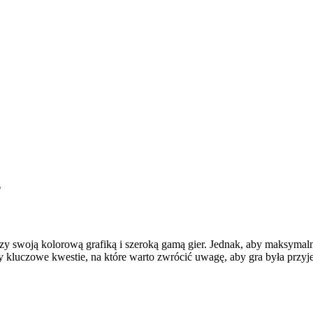
?
czy swoją kolorową grafiką i szeroką gamą gier. Jednak, aby maksymal
kluczowe kwestie, na które warto zwrócić uwagę, aby gra była przyj