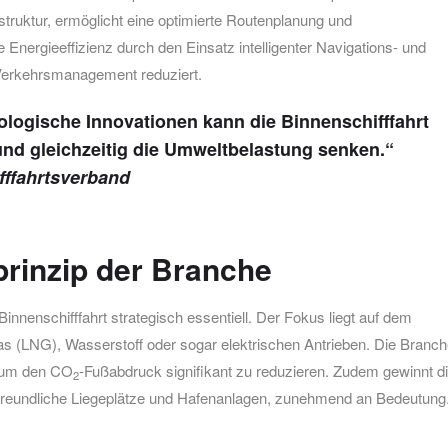
struktur, ermöglicht eine optimierte Routenplanung und
e Energieeffizienz durch den Einsatz intelligenter Navigations- und
Verkehrsmanagement reduziert.
ologische Innovationen kann die Binnenschifffahrt
 und gleichzeitig die Umweltbelastung senken.“
fffahrtsverband
prinzip der Branche
Binnenschifffahrt strategisch essentiell. Der Fokus liegt auf dem
as (LNG), Wasserstoff oder sogar elektrischen Antrieben. Die Branc
e, um den CO
-Fußabdruck signifikant zu reduzieren. Zudem gewinnt d
2
ltfreundliche Liegeplätze und Hafenanlagen, zunehmend an Bedeutung