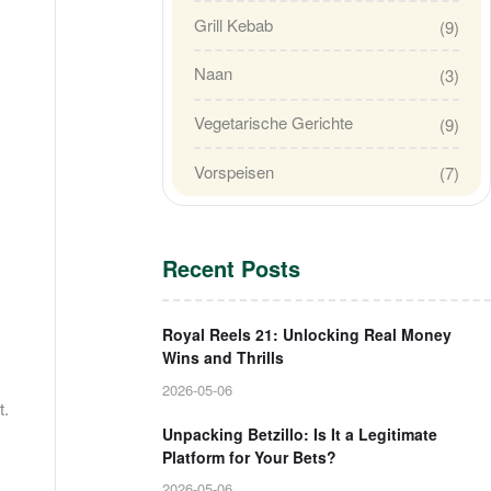
Grill Kebab
(9)
Naan
(3)
Vegetarische Gerichte
(9)
Vorspeisen
(7)
Recent Posts
Royal Reels 21: Unlocking Real Money
Wins and Thrills
2026-05-06
t.
Unpacking Betzillo: Is It a Legitimate
Platform for Your Bets?
2026-05-06