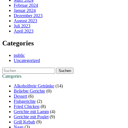
März 2024
Februar 2024
Januar 2024
Dezember 2023
August 2023
Juli 2023
April 2023
Categories
public
Uncategorized
Suchen
nach:
Categories
Alkoholfreie Getränke
(14)
Beliebte Gerichte
(0)
Dessert
(6)
Fishgerichte
(2)
Fried Chicken
(8)
Gerichte mit Lamm
(4)
Gerichte mit Poulet
(9)
Grill Kebab
(9)
Naan
(3)