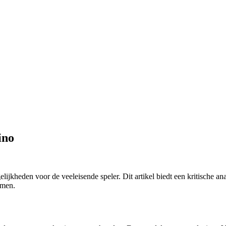
ino
lijkheden voor de veeleisende speler. Dit artikel biedt een kritische ana
emen.