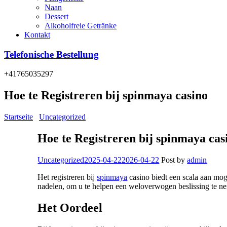
Naan
Dessert
Alkoholfreie Getränke
Kontakt
Telefonische Bestellung
+41765035297
Hoe te Registreren bij spinmaya casino
Startseite
/
Uncategorized
/
Hoe te Registreren bij spinmaya casino
Hoe te Registreren bij spinmaya cas
Categories
Uncategorized
2025-04-22
2026-04-22
Post by
admin
Het registreren bij
spinmaya
casino biedt een scala aan moge
nadelen, om u te helpen een weloverwogen beslissing te n
Het Oordeel