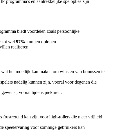
IP-programma’s en aantrekkelijke spelopties zijn
ogramma biedt voordelen zoals persoonlijke
e tot wel
97%
kunnen oplopen.
illen realiseren.
 wat het moeilijk kan maken om winsten van bonussen te
pelers nadelig kunnen zijn, vooral voor degenen die
 gewenst, vooral tijdens piekuren.
rustrerend kan zijn voor high-rollers die meer vrijheid
t de speelervaring voor sommige gebruikers kan