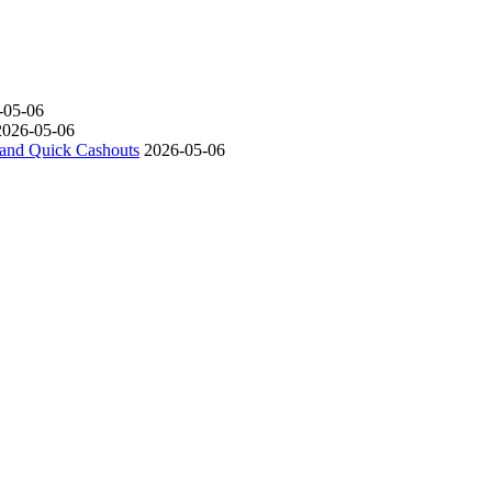
-05-06
2026-05-06
s and Quick Cashouts
2026-05-06