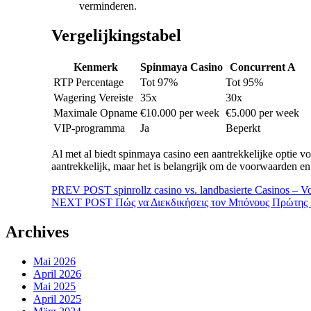
verminderen.
Vergelijkingstabel
Kenmerk
Spinmaya Casino
Concurrent A
RTP Percentage
Tot 97%
Tot 95%
Wagering Vereiste
35x
30x
Maximale Opname
€10.000 per week
€5.000 per week
VIP-programma
Ja
Beperkt
Al met al biedt spinmaya casino een aantrekkelijke optie v
aantrekkelijk, maar het is belangrijk om de voorwaarden en 
Beitragsnavigation
PREV POST
spinrollz casino vs. landbasierte Casinos – V
NEXT POST
Πώς να Διεκδικήσεις τον Μπόνους Πρώτης
Archives
Mai 2026
April 2026
Mai 2025
April 2025