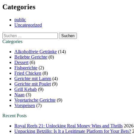
Categories
public
Uncategorized
Suchen
nach:
Categories
Alkoholfreie Getränke
(14)
Beliebte Gerichte
(0)
Dessert
(6)
Fishgerichte
(2)
Fried Chicken
(8)
Gerichte mit Lamm
(4)
Gerichte mit Poulet
(9)
Grill Kebab
(9)
Naan
(3)
Vegetarische Gerichte
(9)
Vorspeisen
(7)
Recent Posts
Royal Reels 21: Unlocking Real Money Wins and Thrills
2026
Unpacking Betzillo: Is It a Legitimate Platform for Your Bets?