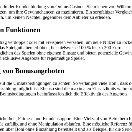
nd in der Kundenbindung von Online-Casinos. Sie reichen von Willkom
u nutzen, um ihre Gewinnchancen zu maximieren. Ein sorgfältiger Vergl
ch, um keinen Nachteil gegenüber dem Anbieter zu erleiden.
en Funktionen
trag verdoppelt oder mit Freispielen versehen, um neue Nutzer zu lock
 das Spielguthaben erhöhen, beispielsweise 100 % bis zu 200 Euro.
öglichen das Spielen ohne eigenen Einsatz und bieten potenzielle Gewin
d exklusive Angebote für regelmäßige Spieler.
g von Bonusangeboten
auf die Umsatzbedingungen zu achten. So verlangen viele Boni, dass de
zahlung möglich ist. Ebenso sind die maximalen Einsatzlimits während
onusbedingungen beeinflusst letztlich die Effektivität des Angebots.
Sicherheit, Fairness und Kundensupport. Eine Vielzahl von Betreibern
le zufällig und ohne Manipulation ablaufen. Eine mögliche Referenz für 
onen über Boni ohne Einzahlung bereitstellt und als Beispiel für die Serios