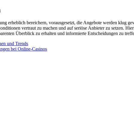
n
ung erheblich bereichern, vorausgesetzt, die Angebote werden klug g
onditionen vertraut zu machen und auf seriöse Anbieter zu setzen. Hie
arenten Überblick zu erhalten und informierte Entscheidungen zu treff
onen und Trends
lungen bei Online-Casinos