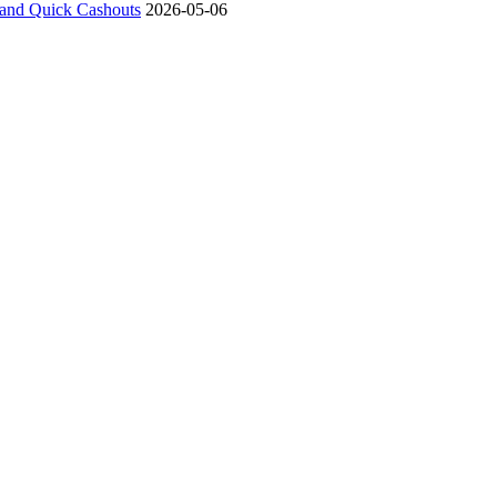
s and Quick Cashouts
2026-05-06