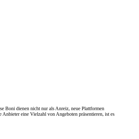
e Boni dienen nicht nur als Anreiz, neue Plattformen
Anbieter eine Vielzahl von Angeboten präsentieren, ist es