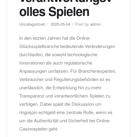
olles Spielen
Uncategorized
2025-05-04
Post by
admin
In den letzten Jahren hat die Online-
Glücksspielbranche bedeutende Veränderungen
durchlaufen, die sowohl technologische
Innovationen als auch regulatorische
Anpassungen umfassen. Für Branchenexperten,
Verbraucher und Regulierungsbehörden ist es
unerlässlich, die Entwicklung hin zu mehr
Transparenz und verantwortlichem Spielen zu
verfolgen. Dabei spielt die Diskussion um
ringospin echtgeld
eine zentrale Rolle, wenn es
um die Authentizität und Sicherheit bei Online-
Casinospielen geht.