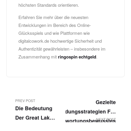
höchsten Standards orientieren.
Erfahren Sie mehr über die neuesten
Entwicklungen im Bereich des Online-
Glücksspiels und wie Plattformen wie
digitalcowork.de hochwertige Sicherheit und
Authentizität gewährleisten – insbesondere im
Zusammenhang mit
ringospin echtgeld
.
PREV POST
Gezielte
Die Bedeutung
Bildungsstrategien Für
Der Great Lakes
NEXT POST
Verantwortungsbewusstes
Als
Online-Gaming