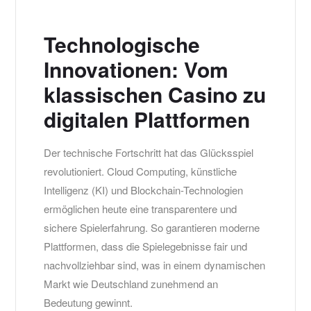
Technologische
Innovationen: Vom
klassischen Casino zu
digitalen Plattformen
Der technische Fortschritt hat das Glücksspiel
revolutioniert. Cloud Computing, künstliche
Intelligenz (KI) und Blockchain-Technologien
ermöglichen heute eine transparentere und
sichere Spielerfahrung. So garantieren moderne
Plattformen, dass die Spielegebnisse fair und
nachvollziehbar sind, was in einem dynamischen
Markt wie Deutschland zunehmend an
Bedeutung gewinnt.