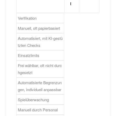
l
Verifikation
Manuell, oft papierbasiert
Automatisiert, mit KI-gestü
tzten Checks
Einsatzlimits
Frei wählbar, oft nicht durc
hgesetzt
Automatisierte Begrenzun
gen, individuell anpassbar
Spielüberwachung
Manuell durch Personal