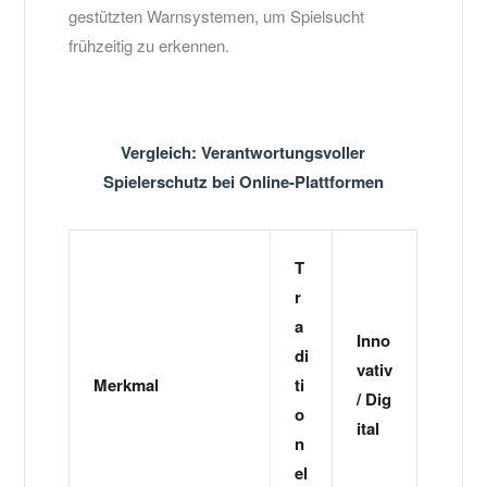
gestützten Warnsystemen, um Spielsucht
frühzeitig zu erkennen.
Vergleich: Verantwortungsvoller
Spielerschutz bei Online-Plattformen
T
r
a
Inno
di
vativ
Merkmal
ti
/ Dig
o
ital
n
el