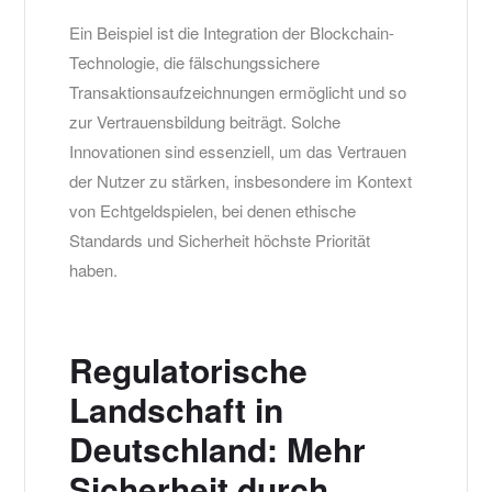
Ein Beispiel ist die Integration der Blockchain-
Technologie, die fälschungssichere
Transaktionsaufzeichnungen ermöglicht und so
zur Vertrauensbildung beiträgt. Solche
Innovationen sind essenziell, um das Vertrauen
der Nutzer zu stärken, insbesondere im Kontext
von Echtgeldspielen, bei denen ethische
Standards und Sicherheit höchste Priorität
haben.
Regulatorische
Landschaft in
Deutschland: Mehr
Sicherheit durch