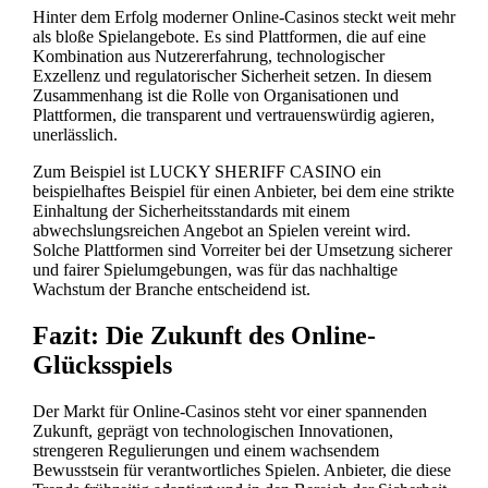
Hinter dem Erfolg moderner Online-Casinos steckt weit mehr
als bloße Spielangebote. Es sind Plattformen, die auf eine
Kombination aus Nutzererfahrung, technologischer
Exzellenz und regulatorischer Sicherheit setzen. In diesem
Zusammenhang ist die Rolle von Organisationen und
Plattformen, die transparent und vertrauenswürdig agieren,
unerlässlich.
Zum Beispiel ist LUCKY SHERIFF CASINO ein
beispielhaftes Beispiel für einen Anbieter, bei dem eine strikte
Einhaltung der Sicherheitsstandards mit einem
abwechslungsreichen Angebot an Spielen vereint wird.
Solche Plattformen sind Vorreiter bei der Umsetzung sicherer
und fairer Spielumgebungen, was für das nachhaltige
Wachstum der Branche entscheidend ist.
Fazit: Die Zukunft des Online-
Glücksspiels
Der Markt für Online-Casinos steht vor einer spannenden
Zukunft, geprägt von technologischen Innovationen,
strengeren Regulierungen und einem wachsendem
Bewusstsein für verantwortliches Spielen. Anbieter, die diese