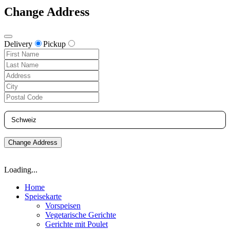
Change Address
Delivery
Pickup
Change Address
Loading...
Home
Speisekarte
Vorspeisen
Vegetarische Gerichte
Gerichte mit Poulet