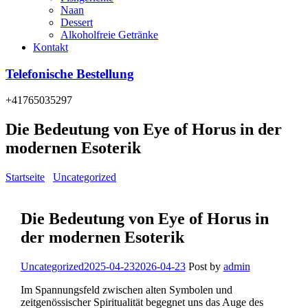
Naan
Dessert
Alkoholfreie Getränke
Kontakt
Telefonische Bestellung
+41765035297
Die Bedeutung von Eye of Horus in der
modernen Esoterik
Startseite
/
Uncategorized
/
Die Bedeutung von Eye of Horus in der
modernen Esoterik
Die Bedeutung von Eye of Horus in
der modernen Esoterik
Categories
Uncategorized
2025-04-23
2026-04-23
Post by
admin
Im Spannungsfeld zwischen alten Symbolen und
zeitgenössischer Spiritualität begegnet uns das Auge des