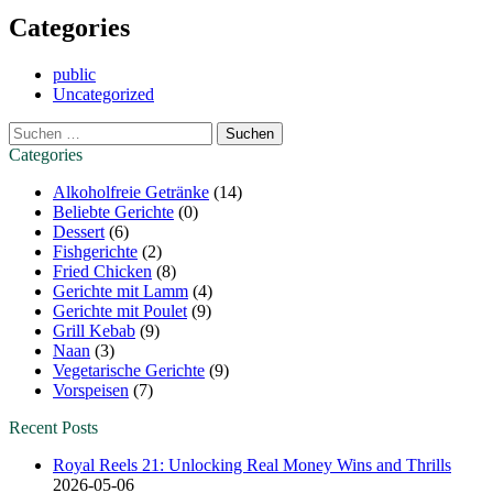
Categories
public
Uncategorized
Suchen
nach:
Categories
Alkoholfreie Getränke
(14)
Beliebte Gerichte
(0)
Dessert
(6)
Fishgerichte
(2)
Fried Chicken
(8)
Gerichte mit Lamm
(4)
Gerichte mit Poulet
(9)
Grill Kebab
(9)
Naan
(3)
Vegetarische Gerichte
(9)
Vorspeisen
(7)
Recent Posts
Royal Reels 21: Unlocking Real Money Wins and Thrills
2026-05-06