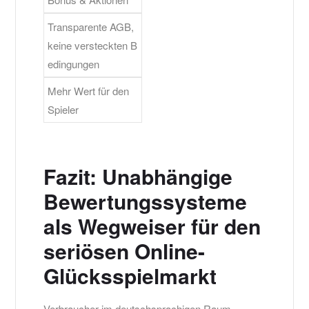
Transparente AGB,
keine versteckten B
edingungen
Mehr Wert für den
Spieler
Fazit: Unabhängige
Bewertungssysteme
als Wegweiser für den
seriösen Online-
Glücksspielmarkt
Verbraucher im deutschsprachigen Raum