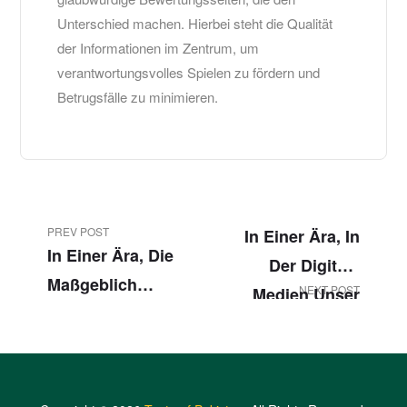
Unterschied machen. Hierbei steht die Qualität
der Informationen im Zentrum, um
verantwortungsvolles Spielen zu fördern und
Betrugsfälle zu minimieren.
PREV POST
In Einer Ära, In
In Einer Ära, Die
Der Digitale
Maßgeblich
NEXT POST
Medien Unser
Durch
Alltag
Digitalisierung
Dominieren,
Und
Verändern Sich
Technologische