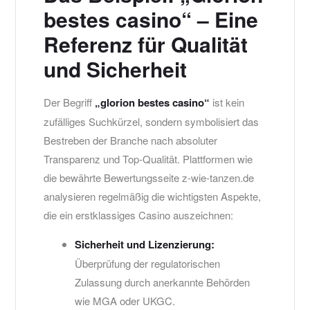
bestes casino“ – Eine
Referenz für Qualität
und Sicherheit
Der Begriff
„glorion bestes casino“
ist kein
zufälliges Suchkürzel, sondern symbolisiert das
Bestreben der Branche nach absoluter
Transparenz und Top-Qualität. Plattformen wie
die bewährte Bewertungsseite z-wie-tanzen.de
analysieren regelmäßig die wichtigsten Aspekte,
die ein erstklassiges Casino auszeichnen:
Sicherheit und Lizenzierung:
Überprüfung der regulatorischen
Zulassung durch anerkannte Behörden
wie MGA oder UKGC.