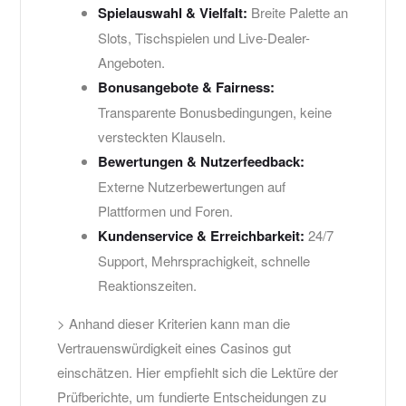
Spielauswahl & Vielfalt:
Breite Palette an
Slots, Tischspielen und Live-Dealer-
Angeboten.
Bonusangebote & Fairness:
Transparente Bonusbedingungen, keine
versteckten Klauseln.
Bewertungen & Nutzerfeedback:
Externe Nutzerbewertungen auf
Plattformen und Foren.
Kundenservice & Erreichbarkeit:
24/7
Support, Mehrsprachigkeit, schnelle
Reaktionszeiten.
> Anhand dieser Kriterien kann man die
Vertrauenswürdigkeit eines Casinos gut
einschätzen. Hier empfiehlt sich die Lektüre der
Prüfberichte, um fundierte Entscheidungen zu