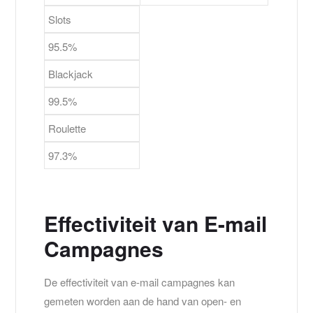
Slots
95.5%
Blackjack
99.5%
Roulette
97.3%
Effectiviteit van E-mail
Campagnes
De effectiviteit van e-mail campagnes kan
gemeten worden aan de hand van open- en