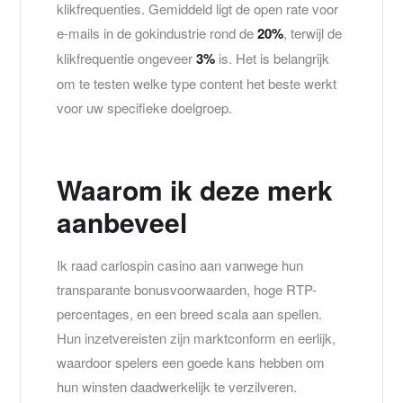
klikfrequenties. Gemiddeld ligt de open rate voor
e-mails in de gokindustrie rond de
20%
, terwijl de
klikfrequentie ongeveer
3%
is. Het is belangrijk
om te testen welke type content het beste werkt
voor uw specifieke doelgroep.
Waarom ik deze merk
aanbeveel
Ik raad carlospin casino aan vanwege hun
transparante bonusvoorwaarden, hoge RTP-
percentages, en een breed scala aan spellen.
Hun inzetvereisten zijn marktconform en eerlijk,
waardoor spelers een goede kans hebben om
hun winsten daadwerkelijk te verzilveren.