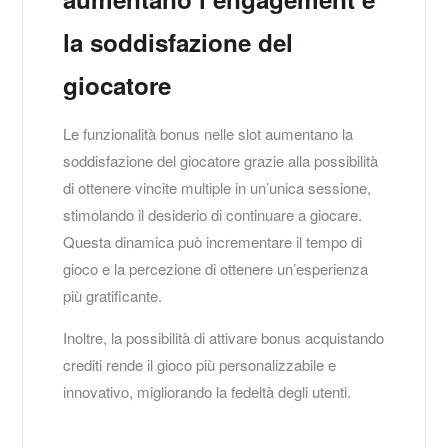
la soddisfazione del
giocatore
Le funzionalità bonus nelle slot aumentano la
soddisfazione del giocatore grazie alla possibilità
di ottenere vincite multiple in un’unica sessione,
stimolando il desiderio di continuare a giocare.
Questa dinamica può incrementare il tempo di
gioco e la percezione di ottenere un’esperienza
più gratificante.
Inoltre, la possibilità di attivare bonus acquistando
crediti rende il gioco più personalizzabile e
innovativo, migliorando la fedeltà degli utenti.