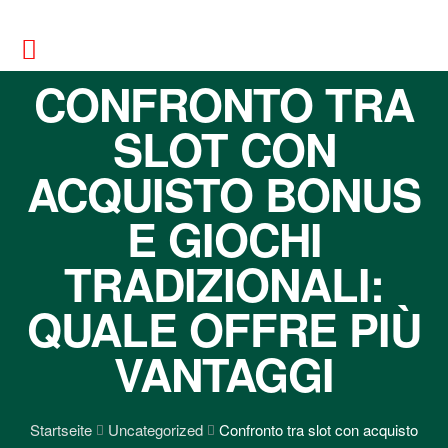
CONFRONTO TRA
SLOT CON
ACQUISTO BONUS
E GIOCHI
TRADIZIONALI:
QUALE OFFRE PIÙ
VANTAGGI
Startseite
Uncategorized
Confronto tra slot con acquisto