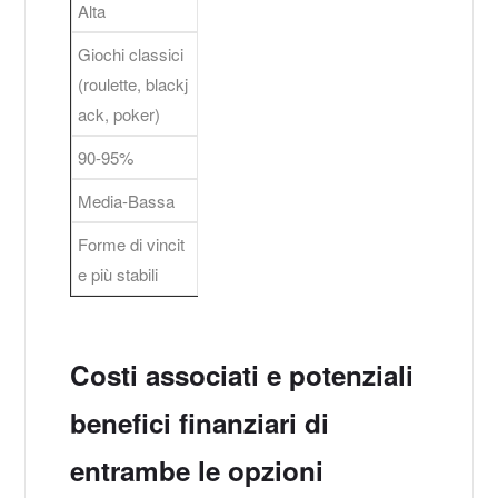
Alta
Giochi classici
(roulette, blackj
ack, poker)
90-95%
Media-Bassa
Forme di vincit
e più stabili
Costi associati e potenziali
benefici finanziari di
entrambe le opzioni