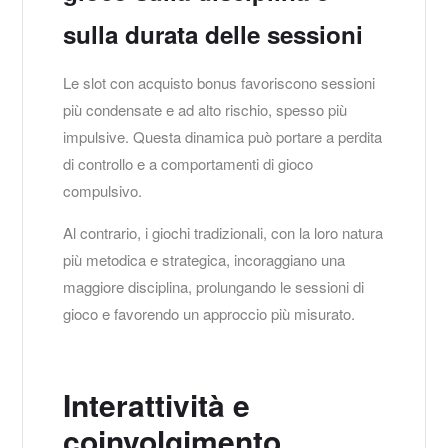
sulla durata delle sessioni
Le slot con acquisto bonus favoriscono sessioni
più condensate e ad alto rischio, spesso più
impulsive. Questa dinamica può portare a perdita
di controllo e a comportamenti di gioco
compulsivo.
Al contrario, i giochi tradizionali, con la loro natura
più metodica e strategica, incoraggiano una
maggiore disciplina, prolungando le sessioni di
gioco e favorendo un approccio più misurato.
Interattività e
coinvolgimento