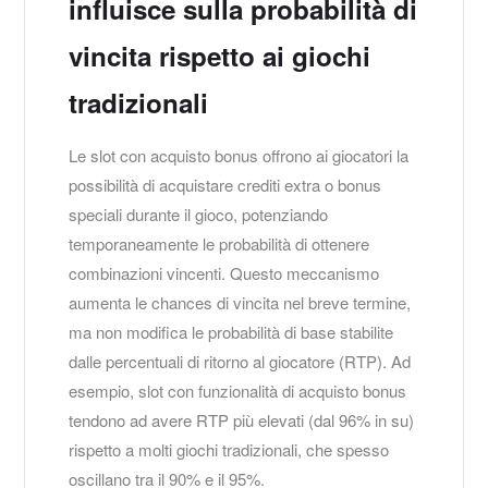
influisce sulla probabilità di
vincita rispetto ai giochi
tradizionali
Le slot con acquisto bonus offrono ai giocatori la
possibilità di acquistare crediti extra o bonus
speciali durante il gioco, potenziando
temporaneamente le probabilità di ottenere
combinazioni vincenti. Questo meccanismo
aumenta le chances di vincita nel breve termine,
ma non modifica le probabilità di base stabilite
dalle percentuali di ritorno al giocatore (RTP). Ad
esempio, slot con funzionalità di acquisto bonus
tendono ad avere RTP più elevati (dal 96% in su)
rispetto a molti giochi tradizionali, che spesso
oscillano tra il 90% e il 95%.