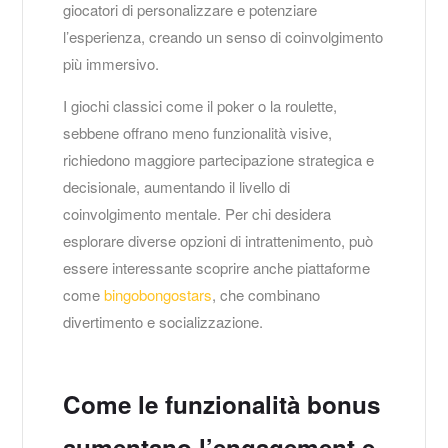
giocatori di personalizzare e potenziare
l’esperienza, creando un senso di coinvolgimento
più immersivo.
I giochi classici come il poker o la roulette,
sebbene offrano meno funzionalità visive,
richiedono maggiore partecipazione strategica e
decisionale, aumentando il livello di
coinvolgimento mentale. Per chi desidera
esplorare diverse opzioni di intrattenimento, può
essere interessante scoprire anche piattaforme
come
bingobongostars
, che combinano
divertimento e socializzazione.
Come le funzionalità bonus
aumentano l’engagement e