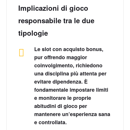
Implicazioni di gioco
responsabile tra le due
tipologie
Le slot con acquisto bonus,
pur offrendo maggior
coinvolgimento, richiedono
una disciplina più attenta per
evitare dipendenza. È
fondamentale impostare limiti
e monitorare le proprie
abitudini di gioco per
mantenere un’esperienza sana
e controllata.