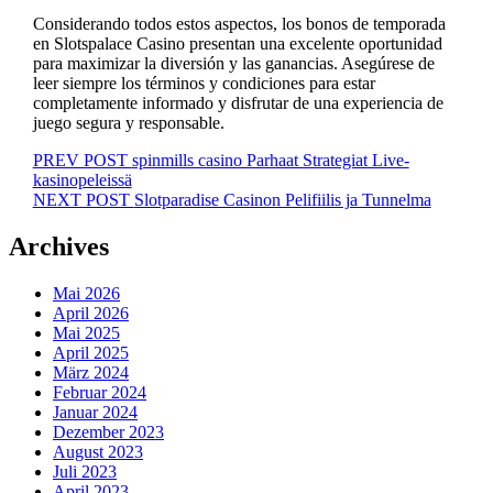
Considerando todos estos aspectos, los bonos de temporada
en Slotspalace Casino presentan una excelente oportunidad
para maximizar la diversión y las ganancias. Asegúrese de
leer siempre los términos y condiciones para estar
completamente informado y disfrutar de una experiencia de
juego segura y responsable.
Beitragsnavigation
PREV POST
spinmills casino Parhaat Strategiat Live-
kasinopeleissä
NEXT POST
Slotparadise Casinon Pelifiilis ja Tunnelma
Archives
Mai 2026
April 2026
Mai 2025
April 2025
März 2024
Februar 2024
Januar 2024
Dezember 2023
August 2023
Juli 2023
April 2023