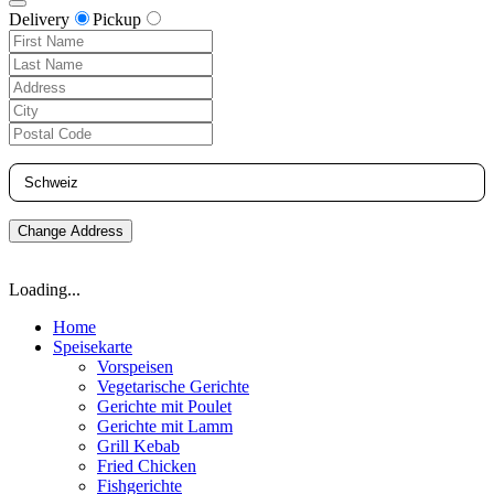
Delivery
Pickup
Change Address
Loading...
Home
Speisekarte
Vorspeisen
Vegetarische Gerichte
Gerichte mit Poulet
Gerichte mit Lamm
Grill Kebab
Fried Chicken
Fishgerichte