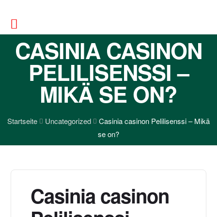
CASINIA CASINON
PELILISENSSI –
MIKÄ SE ON?
Startseite
Uncategorized
Casinia casinon Pelilisenssi – Mikä
se on?
Casinia casinon