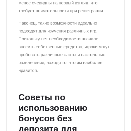
менее очевидны на первый взгляд, что
требует внимательности при регистрации.
Наконец, такие возможности идеально
подходят для изучения различных игр.
Поскольку нет необходимости вначале
вносить собственные средства, игроки могут
пробовать различные слоты и настольные
развлечения, находя то, что им наиболее
нравится.
Советы по
использованию
бонусов без
депозита для