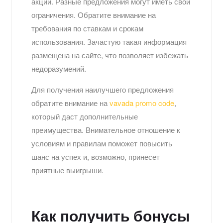
акций. Разные предложения могут иметь свои
ограничения. Обратите внимание на
требования по ставкам и срокам
использования. Зачастую такая информация
размещена на сайте, что позволяет избежать
недоразумений.
Для получения наилучшего предложения
обратите внимание на
vavada promo code
,
который даст дополнительные
преимущества. Внимательное отношение к
условиям и правилам поможет повысить
шанс на успех и, возможно, принесет
приятные выигрыши.
Как получить бонусы