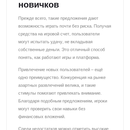
новичков
Прежде всего, такие предложения дают
возможность играть почти без риска. Получая
средства на игровой счет, пользователи
могут испытать удачу, не вкладывая
собственные деньги. Это отличный способ
понять, как работают игры и платформа.
Привлечение новых пользователей – ещё
одно преимущество. Конкуренция на рынке
азартных развлечений велика, и такие
стимулы помогают привлекать внимание.
Благодаря подобным предложениям, игроки
могут проверить свои навыки без
финансовых вложений.
Среди недостатков можно отметить высокие