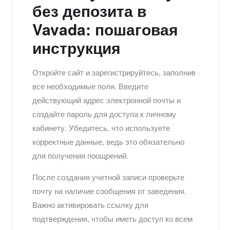
без депозита в
Vavada: пошаговая
инструкция
Откройте сайт и зарегистрируйтесь, заполнив
все необходимые поля. Введите
действующий адрес электронной почты и
создайте пароль для доступа к личному
кабинету. Убедитесь, что используете
корректные данные, ведь это обязательно
для получения поощрений.
После создания учетной записи проверьте
почту на наличие сообщения от заведения.
Важно активировать ссылку для
подтверждения, чтобы иметь доступ ко всем