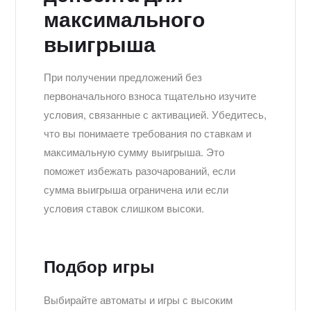
максимального
выигрыша
При получении предложений без
первоначального взноса тщательно изучите
условия, связанные с активацией. Убедитесь,
что вы понимаете требования по ставкам и
максимальную сумму выигрыша. Это
поможет избежать разочарований, если
сумма выигрыша ограничена или если
условия ставок слишком высоки.
Подбор игры
Выбирайте автоматы и игры с высоким