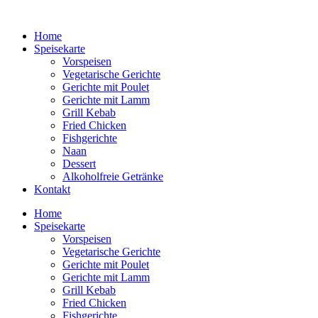
Home
Speisekarte
Vorspeisen
Vegetarische Gerichte
Gerichte mit Poulet
Gerichte mit Lamm
Grill Kebab
Fried Chicken
Fishgerichte
Naan
Dessert
Alkoholfreie Getränke
Kontakt
Home
Speisekarte
Vorspeisen
Vegetarische Gerichte
Gerichte mit Poulet
Gerichte mit Lamm
Grill Kebab
Fried Chicken
Fishgerichte