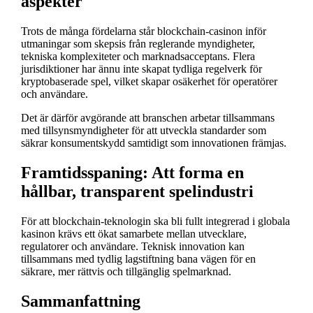
aspekter
Trots de många fördelarna står blockchain-casinon inför
utmaningar som skepsis från reglerande myndigheter,
tekniska komplexiteter och marknadsacceptans. Flera
jurisdiktioner har ännu inte skapat tydliga regelverk för
kryptobaserade spel, vilket skapar osäkerhet för operatörer
och användare.
Det är därför avgörande att branschen arbetar tillsammans
med tillsynsmyndigheter för att utveckla standarder som
säkrar konsumentskydd samtidigt som innovationen främjas.
Framtidsspaning: Att forma en
hållbar, transparent spelindustri
För att blockchain-teknologin ska bli fullt integrerad i globala
kasinon krävs ett ökat samarbete mellan utvecklare,
regulatorer och användare. Teknisk innovation kan
tillsammans med tydlig lagstiftning bana vägen för en
säkrare, mer rättvis och tillgänglig spelmarknad.
Sammanfattning