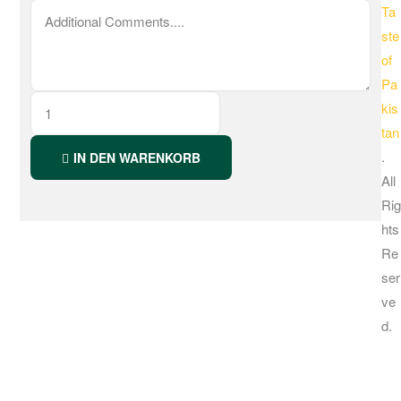
Ta
ste
of
Pa
kis
tan
.
IN DEN WARENKORB
All
Rig
hts
Re
ser
ve
d.