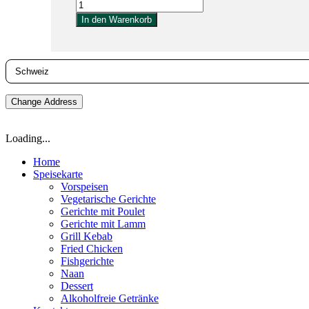
Coca
Cola
In den Warenkorb
Zero
0.50L
Menge
Change Address
Loading...
Home
Speisekarte
Vorspeisen
Vegetarische Gerichte
Gerichte mit Poulet
Gerichte mit Lamm
Grill Kebab
Fried Chicken
Fishgerichte
Naan
Dessert
Alkoholfreie Getränke